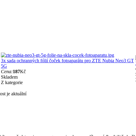
3x sada ochranných fólií čoček fotoaparátu pro ZTE Nubia Neo3 GT
5G
Cena:
187
Kč
Skladem
Z kategorie
st je aktuální