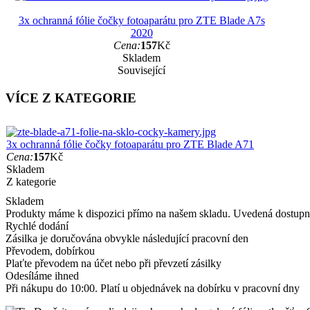
3x ochranná fólie čočky fotoaparátu pro ZTE Blade A7s
2020
Cena:
157
Kč
Skladem
Související
VÍCE Z KATEGORIE
3x ochranná fólie čočky fotoaparátu pro ZTE Blade A71
Cena:
157
Kč
Skladem
Z kategorie
Skladem
Produkty máme k dispozici přímo na našem skladu. Uvedená dostupno
Rychlé dodání
Zásilka je doručována obvykle následující pracovní den
Převodem, dobírkou
Plaťte převodem na účet nebo při převzetí zásilky
Odesíláme ihned
Při nákupu do 10:00. Platí u objednávek na dobírku v pracovní dny