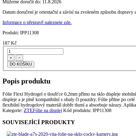
Můžeme doručit do:
11.8.2026
Datum doručení je orientační a závisí na zvoleném způsobu dopravy a
Informace o přepravě naleznete zde.
Produkt:
IPP11308
187
Kč
+
−
Popis produktu
Fólie Flexi Hydrogel o tloušťce 0,2mm přímo na sklo displeje mobilního
displeje a je plně kompatibilní s obaly či pouzdry. Fólie přilne po cel
flexibilní hydrogelový materiál dobře tlumí a absorbuje nárazy. Aplik
Kategorie:
ZTE
Fólie na displej
Kód produktu:
IPP11308
SOUVISEJÍCÍ PRODUKTY