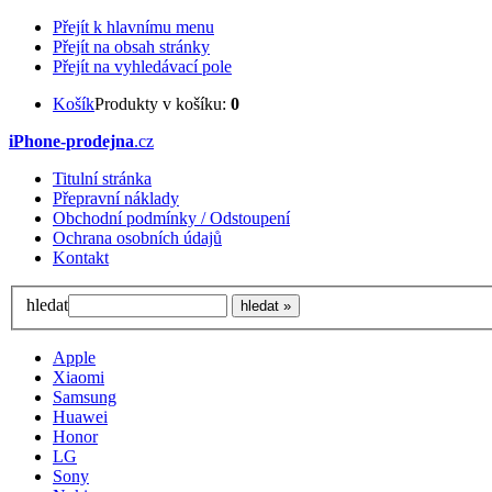
Přejít k hlavnímu menu
Přejít na obsah stránky
Přejít na vyhledávací pole
Košík
Produkty v košíku:
0
iPhone-prodejna
.cz
Titulní stránka
Přepravní náklady
Obchodní podmínky / Odstoupení
Ochrana osobních údajů
Kontakt
hledat
Apple
Xiaomi
Samsung
Huawei
Honor
LG
Sony