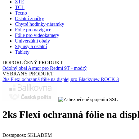
ZTE
TCL
Tecno
Ostatní značky
Chytré hodinky-náramky
Fólie pro navigace
Fólie pro videokamery
Univerzální obaly
Stylusy a ostatní
Tablety
DOPORUČENÝ PRODUKT
Odolný obal Armor pro Redmi 9T - modrý
VYBRANÝ PRODUKT
2ks Flexi ochranná fólie na displej pro Blackview ROCK 3
2ks Flexi ochranná fólie na dis
Dostupnost:
SKLADEM