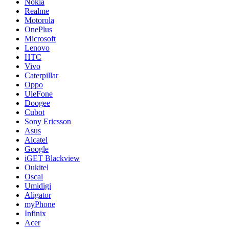
Nokia
Realme
Motorola
OnePlus
Microsoft
Lenovo
HTC
Vivo
Caterpillar
Oppo
UleFone
Doogee
Cubot
Sony Ericsson
Asus
Alcatel
Google
iGET Blackview
Oukitel
Oscal
Umidigi
Aligator
myPhone
Infinix
Acer