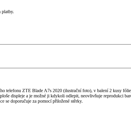
 platby.
 telefonu ZTE Blade A7s 2020 (ilustrační foto), v balení 2 kusy fólie, 
é ploše displeje a je možné ji kdykoli odlepit, neovlivňuje reprodukci b
ace se doporučuje za pomocí přiložené stěrky.