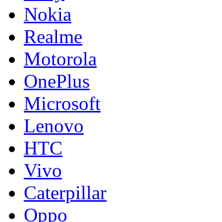
Nokia
Realme
Motorola
OnePlus
Microsoft
Lenovo
HTC
Vivo
Caterpillar
Oppo