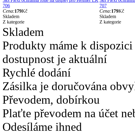
3ks Flexi ochranná fólie na displej pro Helmer LK
3ks Flexi ochranná
706
707
Cena:
179
Kč
Cena:
179
Kč
Skladem
Skladem
Z kategorie
Z kategorie
Skladem
Produkty máme k dispozici
dostupnost je aktuální
Rychlé dodání
Zásilka je doručována obvyk
Převodem, dobírkou
Plaťte převodem na účet neb
Odesíláme ihned