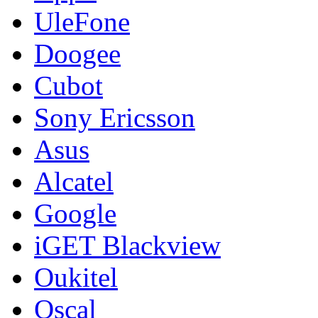
UleFone
Doogee
Cubot
Sony Ericsson
Asus
Alcatel
Google
iGET Blackview
Oukitel
Oscal