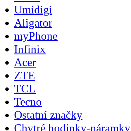
Umidigi
Aligator
myPhone
Infinix
Acer
ZTE
TCL
Tecno
Ostatní značky
Chytré hodinky-náramky