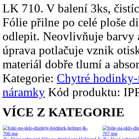
LK 710. V balení 3ks, čistíc
Fólie přilne po celé ploše d
odlepit. Neovlivňuje barvy 
úprava potlačuje vznik otis
materiál dobře tlumí a abso
Kategorie:
Chytré hodinky
náramky
Kód produktu:
IP
VÍCE Z KATEGORIE