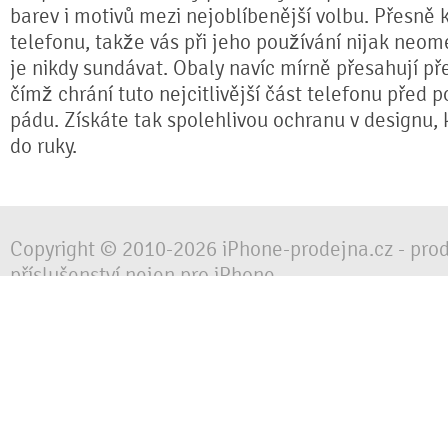
barev i motivů mezi nejoblíbenější volbu. Přesně k
telefonu, takže vás při jeho používání nijak neom
je nikdy sundávat. Obaly navíc mírně přesahují pře
čímž chrání tuto nejcitlivější část telefonu před 
pádu. Získáte tak spolehlivou ochranu v designu,
do ruky.
Copyright © 2010-2026 iPhone-prodejna.cz - pro
příslušenství nejen pro iPhone
Chraňte svůj mobilní telefon za každé situace, 
obalem, pouzdrem nebo krytem.