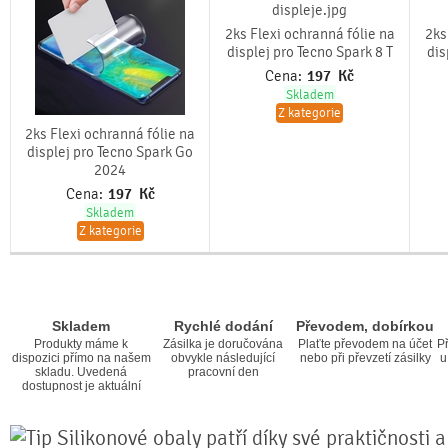
2ks Flexi ochranná fólie na
2ks
displej pro Tecno Spark 8 T
dis
Cena:
197
Kč
Skladem
Z kategorie
2ks Flexi ochranná fólie na
displej pro Tecno Spark Go
2024
Cena:
197
Kč
Skladem
Z kategorie
Skladem
Rychlé dodání
Převodem, dobírkou
Produkty máme k
Zásilka je doručována
Plaťte převodem na účet
Př
dispozici přímo na našem
obvykle následující
nebo při převzetí zásilky
u
skladu. Uvedená
pracovní den
dostupnost je aktuální
Silikonové obaly patří díky své praktičnosti 