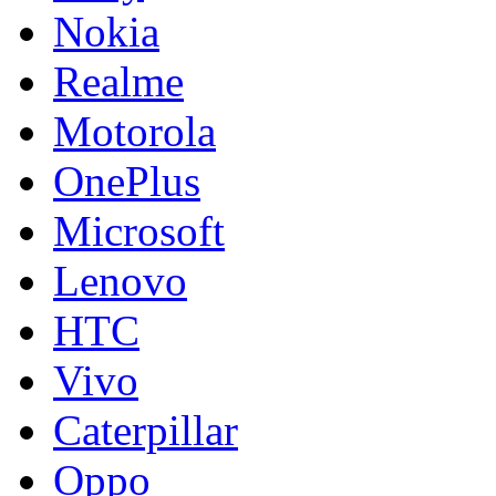
Nokia
Realme
Motorola
OnePlus
Microsoft
Lenovo
HTC
Vivo
Caterpillar
Oppo