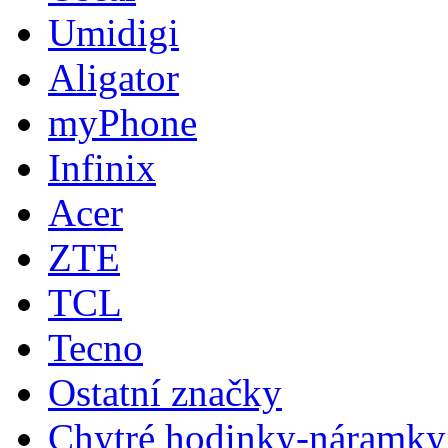
Umidigi
Aligator
myPhone
Infinix
Acer
ZTE
TCL
Tecno
Ostatní značky
Chytré hodinky-náramky