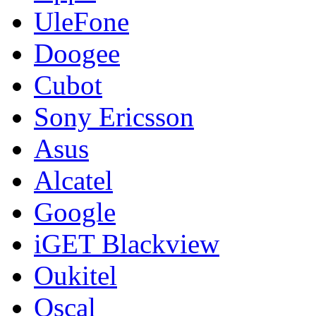
UleFone
Doogee
Cubot
Sony Ericsson
Asus
Alcatel
Google
iGET Blackview
Oukitel
Oscal