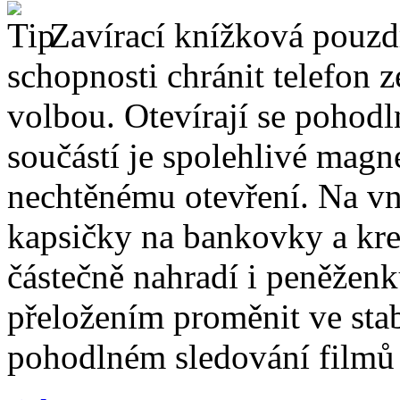
Zavírací knížková pouzdr
schopnosti chránit telefon 
volbou. Otevírají se pohodl
součástí je spolehlivé magne
nechtěnému otevření. Na vni
kapsičky na bankovky a kre
částečně nahradí i peněžen
přeložením proměnit ve stabi
pohodlném sledování filmů 