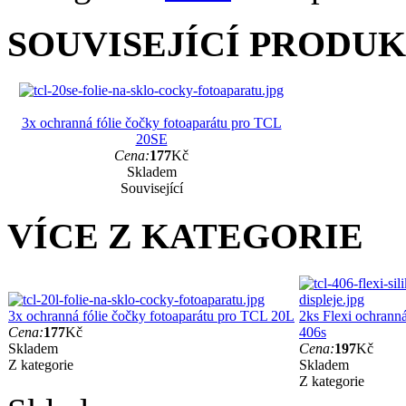
SOUVISEJÍCÍ PRODU
3x ochranná fólie čočky fotoaparátu pro TCL
20SE
Cena:
177
Kč
Skladem
Související
VÍCE Z KATEGORIE
3x ochranná fólie čočky fotoaparátu pro TCL 20L
2ks Flexi ochranná
Cena:
177
Kč
406s
Skladem
Cena:
197
Kč
Z kategorie
Skladem
Z kategorie