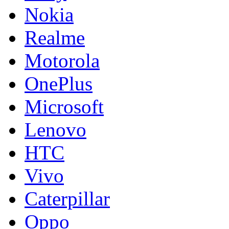
Nokia
Realme
Motorola
OnePlus
Microsoft
Lenovo
HTC
Vivo
Caterpillar
Oppo