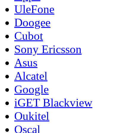
UleFone
Doogee
Cubot
Sony Ericsson
Asus
Alcatel
Google
iGET Blackview
Oukitel
Oscal