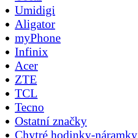
Umidigi
Aligator
myPhone
Infinix
Acer
ZTE
TCL
Tecno
Ostatní značky
Chytré hodinky-náramky