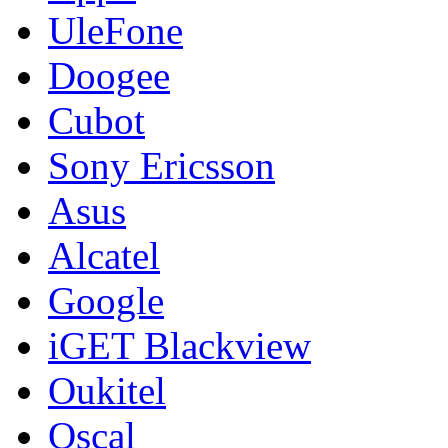
UleFone
Doogee
Cubot
Sony Ericsson
Asus
Alcatel
Google
iGET Blackview
Oukitel
Oscal