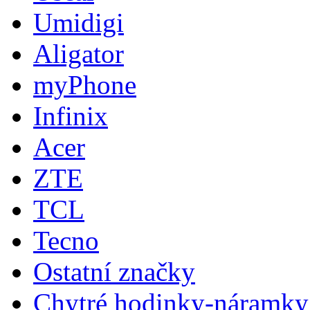
Umidigi
Aligator
myPhone
Infinix
Acer
ZTE
TCL
Tecno
Ostatní značky
Chytré hodinky-náramky