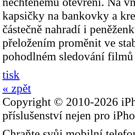
nechtěnému otevření. Na vni
kapsičky na bankovky a kre
částečně nahradí i peněžen
přeložením proměnit ve stabi
pohodlném sledování filmů 
tisk
« zpět
Copyright © 2010-2026 iPh
příslušenství nejen pro iPh
Chraňte svůj mobilní telef