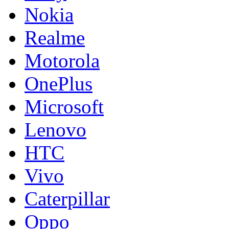
Nokia
Realme
Motorola
OnePlus
Microsoft
Lenovo
HTC
Vivo
Caterpillar
Oppo