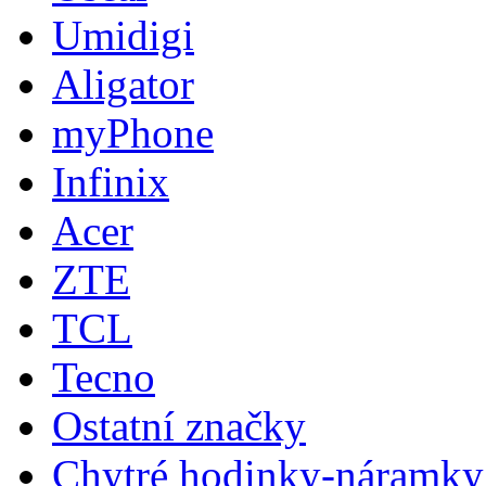
Umidigi
Aligator
myPhone
Infinix
Acer
ZTE
TCL
Tecno
Ostatní značky
Chytré hodinky-náramky