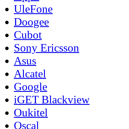
UleFone
Doogee
Cubot
Sony Ericsson
Asus
Alcatel
Google
iGET Blackview
Oukitel
Oscal