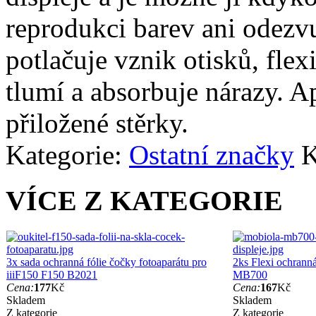
reprodukci barev ani odezvu
potlačuje vznik otisků, fle
tlumí a absorbuje nárazy. A
přiložené stěrky.
Kategorie:
Ostatní značky
K
VÍCE Z KATEGORIE
3x sada ochranná fólie čočky fotoaparátu pro
2ks Flexi ochranná
iiiF150 F150 B2021
MB700
Cena:
177
Kč
Cena:
167
Kč
Skladem
Skladem
Z kategorie
Z kategorie