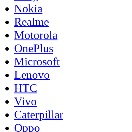
Nokia
Realme
Motorola
OnePlus
Microsoft
Lenovo
HTC
Vivo
Caterpillar
Oppo