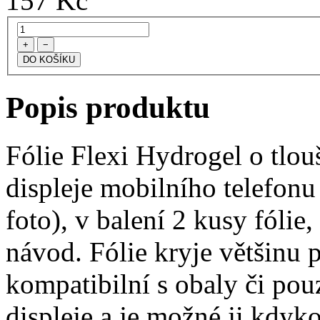
157
Kč
+
−
Popis produktu
Fólie Flexi Hydrogel o tlo
displeje mobilního telefo
foto), v balení 2 kusy fólie, 
návod. Fólie kryje většinu p
kompatibilní s obaly či pouz
displeje a je možné ji kdyko