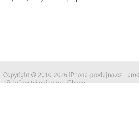
Copyright © 2010-2026 iPhone-prodejna.cz - pro
příslušenství nejen pro iPhone
Chraňte svůj mobilní telefon za každé situace, 
obalem, pouzdrem nebo krytem.