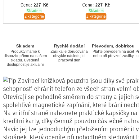
Cena:
227
Kč
Cena:
227
Kč
Skladem
Skladem
Z kategorie
Z kategorie
Skladem
Rychlé dodání
Převodem, dobírkou
Produkty máme k
Zásilka je doručována
Plaťte převodem na účet
Př
dispozici přímo na našem
obvykle následující
nebo při převzetí zásilky
u
skladu. Uvedená
pracovní den
dostupnost je aktuální
Zavírací knížková pouzdra jsou díky své prakt
schopnosti chránit telefon ze všech stran velmi o
Otevírají se pohodlně směrem do strany a jejich s
spolehlivé magnetické zapínání, které brání nech
Na vnitřní straně naleznete praktické kapsičky na
kreditní karty, díky čemuž pouzdro částečně nahr
Navíc jej lze jednoduchým přeložením proměnit ve
stojánek, který oceníte při pohodlném sledování fi