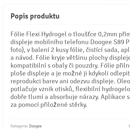
Popis produktu
Fólie Flexi Hydrogel o tloušťce 0,2mm pří
displeje mobilního telefonu Doogee S89 Pr
foto), v balení 2 kusy fólie, čistící sada, ap
a návod. Fólie kryje většinu plochy displej
kompatibilní s obaly či pouzdry. Fólie přil
ploše displeje a je možné ji kdykoli odlepi
reprodukci barev ani odezvu displeje. Ole
potlačuje vznik otisků, flexibilní hydrogel
dobře tlumí a absorbuje nárazy. Aplikace 
za pomocí přiložené stěrky.
Kategorie:
Doogee