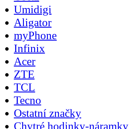
Umidigi
Aligator
myPhone
Infinix
Acer
ZTE
TCL
Tecno
Ostatní značky
Chytré hodinky-náramky