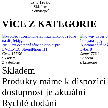
Cena:
197
Kč
Skladem
Související
VÍCE Z KATEGORIE
2ks Flexi ochranná fólie na displej pro
3x ochranná fólie
EVOLVEO StrongPhone H1
Cyber 8
Cena:
177
Kč
Cena:
177
Kč
Skladem
Skladem
Z kategorie
Z kategorie
Skladem
Produkty máme k dispozici
dostupnost je aktuální
Rychlé dodání