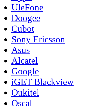
UleFone
Doogee
Cubot
Sony Ericsson
Asus
Alcatel
Google
iGET Blackview
Oukitel
Oscal