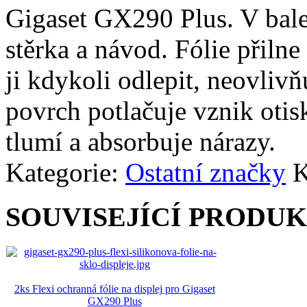
Gigaset GX290 Plus. V balen
stěrka a návod. Fólie přiln
ji kdykoli odlepit, neovlivň
povrch potlačuje vznik otisk
tlumí a absorbuje nárazy.
Kategorie:
Ostatní značky
K
SOUVISEJÍCÍ PRODU
2ks Flexi ochranná fólie na displej pro Gigaset
GX290 Plus