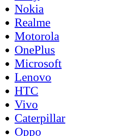
Nokia
Realme
Motorola
OnePlus
Microsoft
Lenovo
HTC
Vivo
Caterpillar
Oppo