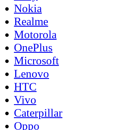
Nokia
Realme
Motorola
OnePlus
Microsoft
Lenovo
HTC
Vivo
Caterpillar
Oppo