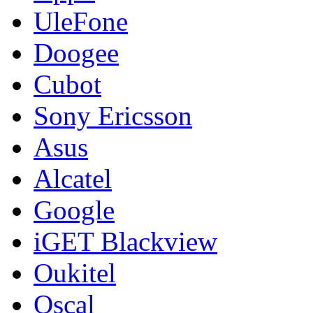
UleFone
Doogee
Cubot
Sony Ericsson
Asus
Alcatel
Google
iGET Blackview
Oukitel
Oscal