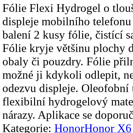
Fólie Flexi Hydrogel o tlo
displeje mobilního telefonu
balení 2 kusy fólie, čistící 
Fólie kryje většinu plochy d
obaly či pouzdry. Fólie přiln
možné ji kdykoli odlepit, n
odezvu displeje. Oleofobní 
flexibilní hydrogelový mate
nárazy. Aplikace se doporuč
Kategorie:
Honor
Honor X6