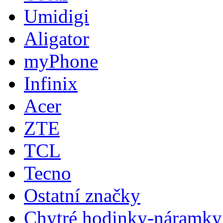
Umidigi
Aligator
myPhone
Infinix
Acer
ZTE
TCL
Tecno
Ostatní značky
Chytré hodinky-náramky