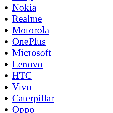
Nokia
Realme
Motorola
OnePlus
Microsoft
Lenovo
HTC
Vivo
Caterpillar
Oppo