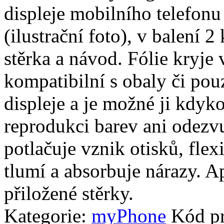
displeje mobilního telefo
(ilustrační foto), v balení 2 
stěrka a návod. Fólie kryje 
kompatibilní s obaly či pouz
displeje a je možné ji kdyko
reprodukci barev ani odezvu
potlačuje vznik otisků, fle
tlumí a absorbuje nárazy. A
přiložené stěrky.
Kategorie:
myPhone
Kód p