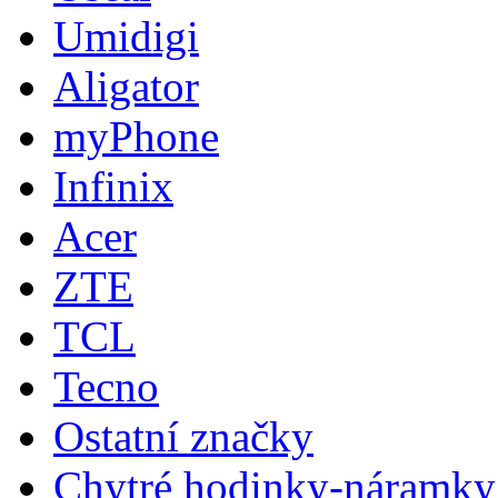
Umidigi
Aligator
myPhone
Infinix
Acer
ZTE
TCL
Tecno
Ostatní značky
Chytré hodinky-náramky