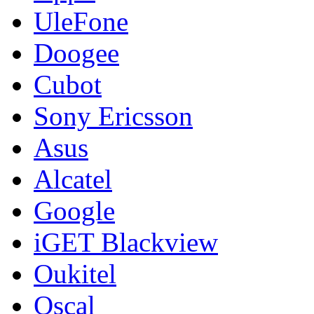
UleFone
Doogee
Cubot
Sony Ericsson
Asus
Alcatel
Google
iGET Blackview
Oukitel
Oscal