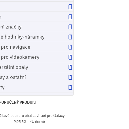
o
tní značky
ré hodinky-náramky
e pro navigace
e pro videokamery
erzální obaly
sy a ostatní
ety
PORUČENÝ PRODUKT
žkové pouzdro obal zavírací pro Galaxy
M23 5G - PU černé