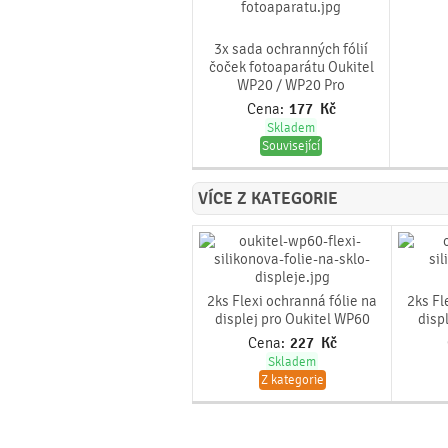
3x sada ochranných fólií
čoček fotoaparátu Oukitel
WP20 / WP20 Pro
Cena:
177
Kč
Skladem
Související
VÍCE Z KATEGORIE
2ks Flexi ochranná fólie na
2ks Fl
displej pro Oukitel WP60
disp
Cena:
227
Kč
Skladem
Z kategorie