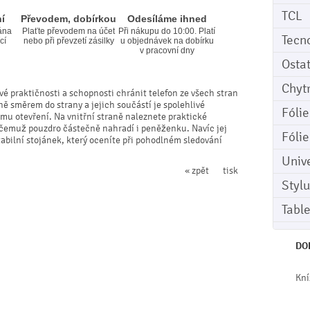
TCL
í
Převodem, dobírkou
Odesíláme ihned
ána
Plaťte převodem na účet
Při nákupu do 10:00. Platí
Tecn
cí
nebo při převzetí zásilky
u objednávek na dobírku
v pracovní dny
Osta
Chyt
vé praktičnosti a schopnosti chránit telefon ze všech stran
ně směrem do strany a jejich součástí je spolehlivé
Fóli
mu otevření. Na vnitřní straně naleznete praktické
y čemuž pouzdro částečně nahradí i peněženku. Navíc jej
Fóli
bilní stojánek, který oceníte při pohodlném sledování
Univ
« zpět
tisk
Stylu
Tabl
DO
Kní