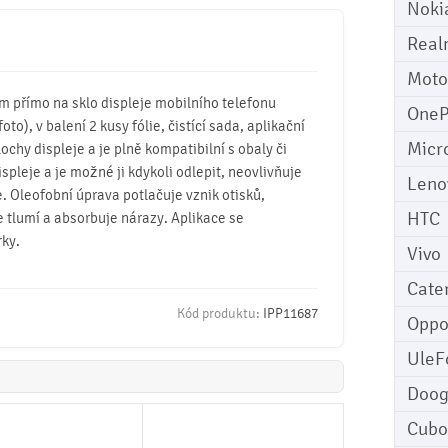
Noki
Real
Moto
mm přímo na sklo displeje mobilního telefonu
OneP
to), v balení 2 kusy fólie, čistící sada, aplikační
Micr
lochy displeje a je plně kompatibilní s obaly či
ispleje a je možné ji kdykoli odlepit, neovlivňuje
Leno
. Oleofobní úprava potlačuje vznik otisků,
HTC
e tlumí a absorbuje nárazy. Aplikace se
rky.
Vivo
Cater
Kód produktu:
IPP11687
Opp
UleF
Doo
Cubo