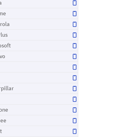
a
me
rola
lus
osoft
vo
pillar
o
one
gee
t