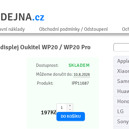
ODEJNA
.cz
avní náklady
Obchodní podmínky / Odstoupení
Och
a displej Oukitel WP20 / WP20 Pro
Appl
SKLADEM
Dostupnost:
Xiao
Můžeme doručit do:
10.8.2026
Sam
Produkt:
IPP11687
Huaw
Hono
+
−
LG
197
Kč
Sony