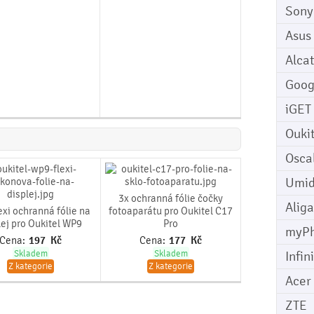
Sony
Asus
Alcat
Goog
iGET
Ouki
Osca
Umid
3x ochranná fólie čočky
Aliga
exi ochranná fólie na
fotoaparátu pro Oukitel C17
lej pro Oukitel WP9
Pro
myP
Cena:
197
Kč
Cena:
177
Kč
Skladem
Skladem
Infin
Z kategorie
Z kategorie
Acer
ZTE