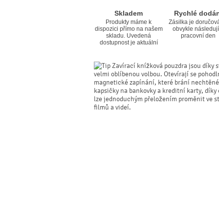
Skladem
Rychlé dodán
Produkty máme k
Zásilka je doručov
dispozici přímo na našem
obvykle následují
skladu. Uvedená
pracovní den
dostupnost je aktuální
Zavírací knížková pouzdra jsou díky s
velmi oblíbenou volbou. Otevírají se pohodl
magnetické zapínání, které brání nechtěné
kapsičky na bankovky a kreditní karty, dík
lze jednoduchým přeložením proměnit ve sta
filmů a videí.