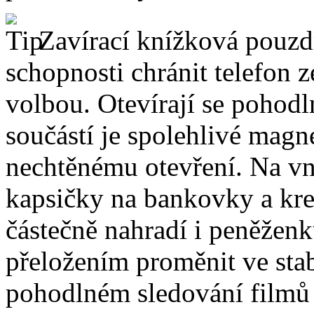
Zavírací knížková pouzdr
schopnosti chránit telefon 
volbou. Otevírají se pohodl
součástí je spolehlivé magne
nechtěnému otevření. Na vni
kapsičky na bankovky a kre
částečně nahradí i peněžen
přeložením proměnit ve stabi
pohodlném sledování filmů 