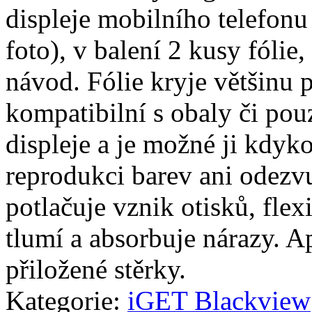
displeje mobilního telefon
foto), v balení 2 kusy fólie, 
návod. Fólie kryje většinu p
kompatibilní s obaly či pouz
displeje a je možné ji kdyko
reprodukci barev ani odezvu
potlačuje vznik otisků, fle
tlumí a absorbuje nárazy. A
přiložené stěrky.
Kategorie:
iGET Blackview