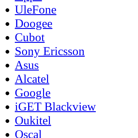
UleFone
Doogee
Cubot
Sony Ericsson
Asus
Alcatel
Google
iGET Blackview
Oukitel
Oscal