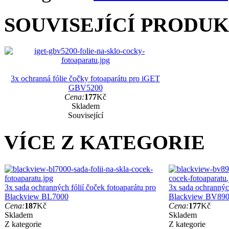
SOUVISEJÍCÍ PRODU
3x ochranná fólie čočky fotoaparátu pro iGET
GBV5200
Cena:
177
Kč
Skladem
Související
VÍCE Z KATEGORIE
3x sada ochranných fólií čoček fotoaparátu pro
3x sada ochranných
Blackview BL7000
Blackview BV890
Cena:
187
Kč
Cena:
177
Kč
Skladem
Skladem
Z kategorie
Z kategorie