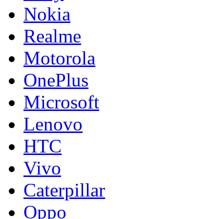
Nokia
Realme
Motorola
OnePlus
Microsoft
Lenovo
HTC
Vivo
Caterpillar
Oppo