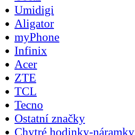
Umidigi
Aligator
myPhone
Infinix
Acer
ZTE
TCL
Tecno
Ostatní značky
Chytré hodinky-náramky