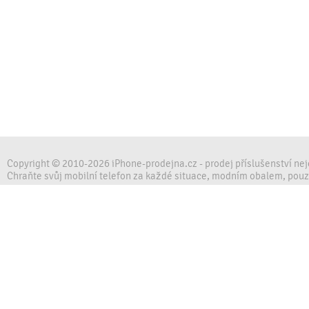
Copyright © 2010-2026 iPhone-prodejna.cz - prodej příslušenství ne
Chraňte svůj mobilní telefon za každé situace, modním obalem, pou