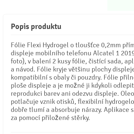
Popis produktu
Fólie Flexi Hydrogel o tloušťce 0,2mm pří
displeje mobilního telefonu Alcatel 1 2019
foto), v balení 2 kusy fólie, čistící sada, ap
a návod. Fólie kryje většinu plochy displej
kompatibilní s obaly či pouzdry. Fólie přil
ploše displeje a je možné ji kdykoli odlepi
reprodukci barev ani odezvu displeje. Ole
potlačuje vznik otisků, flexibilní hydrogel
dobře tlumí a absorbuje nárazy. Aplikace 
za pomocí přiložené stěrky.