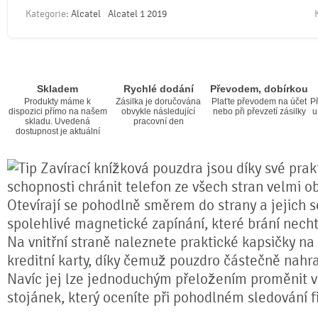
Kategorie:
Alcatel
Alcatel 1 2019
Skladem
Rychlé dodání
Převodem, dobírkou
Produkty máme k
Zásilka je doručována
Plaťte převodem na účet
Př
dispozici přímo na našem
obvykle následující
nebo při převzetí zásilky
u
skladu. Uvedená
pracovní den
dostupnost je aktuální
Zavírací knížková pouzdra jsou díky své prakt
schopnosti chránit telefon ze všech stran velmi o
Otevírají se pohodlně směrem do strany a jejich s
spolehlivé magnetické zapínání, které brání nech
Na vnitřní straně naleznete praktické kapsičky na
kreditní karty, díky čemuž pouzdro částečně nahr
Navíc jej lze jednoduchým přeložením proměnit ve
stojánek, který oceníte při pohodlném sledování fi