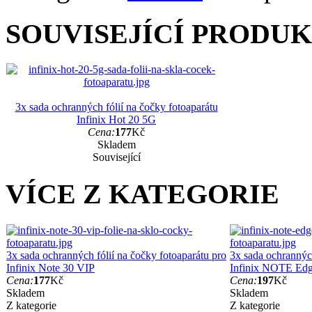
SOUVISEJÍCÍ PRODU
3x sada ochranných fólií na čočky fotoaparátu
Infinix Hot 20 5G
Cena:
177
Kč
Skladem
Související
VÍCE Z KATEGORIE
3x sada ochranných fólií na čočky fotoaparátu pro
3x sada ochranných
Infinix Note 30 VIP
Infinix NOTE Ed
Cena:
177
Kč
Cena:
197
Kč
Skladem
Skladem
Z kategorie
Z kategorie