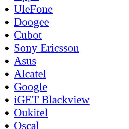
UleFone
Doogee
Cubot
Sony Ericsson
Asus
Alcatel
Google
iGET Blackview
Oukitel
Oscal