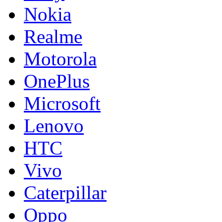
Nokia
Realme
Motorola
OnePlus
Microsoft
Lenovo
HTC
Vivo
Caterpillar
Oppo