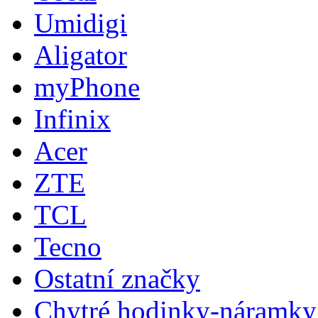
Umidigi
Aligator
myPhone
Infinix
Acer
ZTE
TCL
Tecno
Ostatní značky
Chytré hodinky-náramky