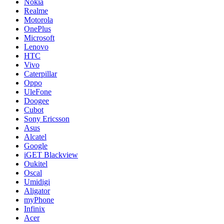
Nokia
Realme
Motorola
OnePlus
Microsoft
Lenovo
HTC
Vivo
Caterpillar
Oppo
UleFone
Doogee
Cubot
Sony Ericsson
Asus
Alcatel
Google
iGET Blackview
Oukitel
Oscal
Umidigi
Aligator
myPhone
Infinix
Acer