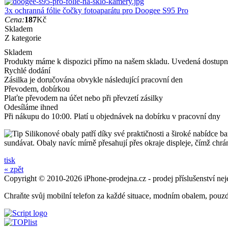
3x ochranná fólie čočky fotoaparátu pro Doogee S95 Pro
Cena:
187
Kč
Skladem
Z kategorie
Skladem
Produkty máme k dispozici přímo na našem skladu. Uvedená dostupno
Rychlé dodání
Zásilka je doručována obvykle následující pracovní den
Převodem, dobírkou
Plaťte převodem na účet nebo při převzetí zásilky
Odesíláme ihned
Při nákupu do 10:00. Platí u objednávek na dobírku v pracovní dny
Silikonové obaly patří díky své praktičnosti a široké nabídce ba
sundávat. Obaly navíc mírně přesahují přes okraje displeje, čímž chrá
tisk
« zpět
Copyright © 2010-2026 iPhone-prodejna.cz - prodej příslušenství nej
Chraňte svůj mobilní telefon za každé situace, modním obalem, pouz