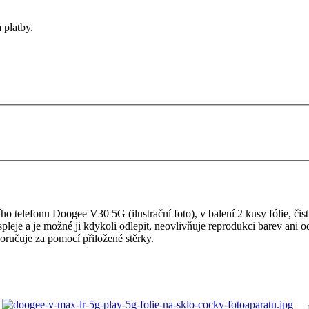
 platby.
 telefonu Doogee V30 5G (ilustrační foto), v balení 2 kusy fólie, čistíc
ispleje a je možné ji kdykoli odlepit, neovlivňuje reprodukci barev ani o
oručuje za pomocí přiložené stěrky.