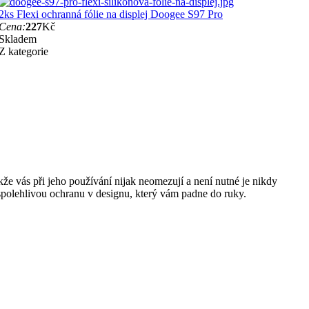
2ks Flexi ochranná fólie na displej Doogee S97 Pro
Cena:
227
Kč
Skladem
Z kategorie
akže vás při jeho používání nijak neomezují a není nutné je nikdy
k spolehlivou ochranu v designu, který vám padne do ruky.