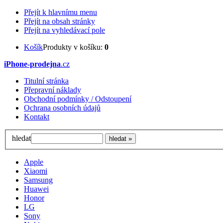
Přejít k hlavnímu menu
Přejít na obsah stránky
Přejít na vyhledávací pole
Košík
Produkty v košíku:
0
iPhone-prodejna
.cz
Titulní stránka
Přepravní náklady
Obchodní podmínky / Odstoupení
Ochrana osobních údajů
Kontakt
hledat
Apple
Xiaomi
Samsung
Huawei
Honor
LG
Sony