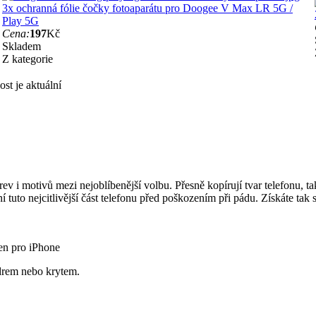
3x ochranná fólie čočky fotoaparátu pro Doogee V Max LR 5G /
Play 5G
Cena:
197
Kč
Skladem
Z kategorie
st je aktuální
rev i motivů mezi nejoblíbenější volbu. Přesně kopírují tvar telefonu, t
ní tuto nejcitlivější část telefonu před poškozením při pádu. Získáte ta
en pro iPhone
drem nebo krytem.