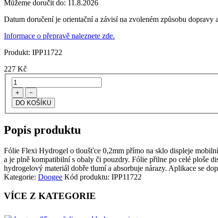
Můžeme doručit do:
11.8.2026
Datum doručení je orientační a závisí na zvoleném způsobu dopravy a
Informace o přepravě naleznete zde.
Produkt:
IPP11722
227
Kč
+
−
Popis produktu
Fólie Flexi Hydrogel o tloušťce 0,2mm přímo na sklo displeje mobilního
a je plně kompatibilní s obaly či pouzdry. Fólie přilne po celé ploše d
hydrogelový materiál dobře tlumí a absorbuje nárazy. Aplikace se dop
Kategorie:
Doogee
Kód produktu:
IPP11722
VÍCE Z KATEGORIE