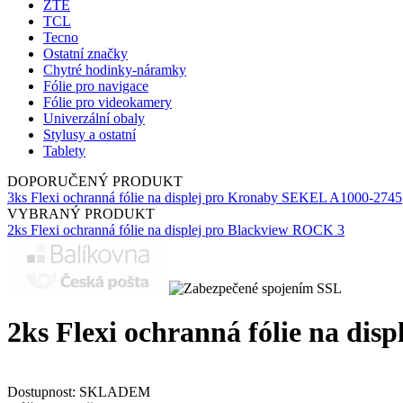
ZTE
TCL
Tecno
Ostatní značky
Chytré hodinky-náramky
Fólie pro navigace
Fólie pro videokamery
Univerzální obaly
Stylusy a ostatní
Tablety
DOPORUČENÝ PRODUKT
3ks Flexi ochranná fólie na displej pro Kronaby SEKEL A1000-2745
VYBRANÝ PRODUKT
2ks Flexi ochranná fólie na displej pro Blackview ROCK 3
2ks Flexi ochranná fólie na dis
Dostupnost:
SKLADEM