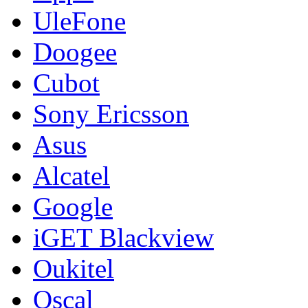
UleFone
Doogee
Cubot
Sony Ericsson
Asus
Alcatel
Google
iGET Blackview
Oukitel
Oscal