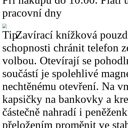
pracovní dny
Zavírací knížková pouzdr
schopnosti chránit telefon 
volbou. Otevírají se pohodl
součástí je spolehlivé magne
nechtěnému otevření. Na vni
kapsičky na bankovky a kre
částečně nahradí i peněžen
přeložením proměnit ve stabi