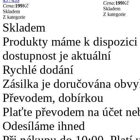
45 / 45S
Cena:
199
Kč
Cena:
199
Kč
Skladem
Skladem
Z kategorie
Z kategorie
Skladem
Produkty máme k dispozici
dostupnost je aktuální
Rychlé dodání
Zásilka je doručována obvyk
Převodem, dobírkou
Plaťte převodem na účet neb
Odesíláme ihned
Při nákupu do 10:00. Platí