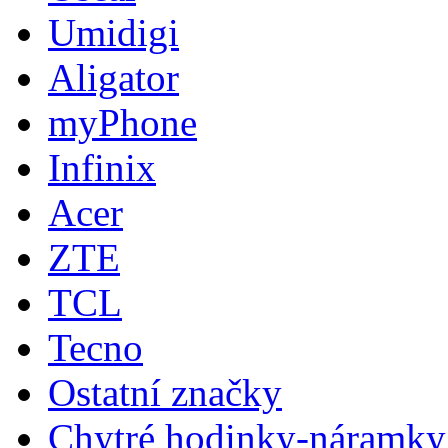
Umidigi
Aligator
myPhone
Infinix
Acer
ZTE
TCL
Tecno
Ostatní značky
Chytré hodinky-náramky