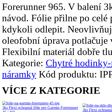
Forerunner 965. V balení 3ks
návod. Fólie přilne po celé 
kdykoli odlepit. Neovlivňuj
oleofobní úprava potlačuje 
Flexibilní materiál dobře tl
Kategorie:
Chytré hodinky
náramky
Kód produktu:
IP
VÍCE Z KATEGORIE
3ks Flexi ochranná fólie pro Garmin Forerunner
3ks Flexi ochrann