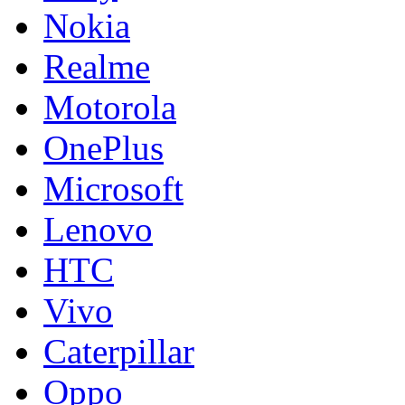
Nokia
Realme
Motorola
OnePlus
Microsoft
Lenovo
HTC
Vivo
Caterpillar
Oppo