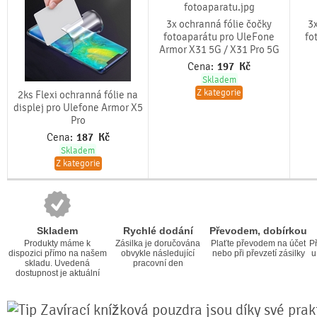
3x ochranná fólie čočky
3x
fotoaparátu pro UleFone
fo
Armor X31 5G / X31 Pro 5G
Cena:
197
Kč
Skladem
Z kategorie
2ks Flexi ochranná fólie na
displej pro Ulefone Armor X5
Pro
Cena:
187
Kč
Skladem
Z kategorie
Skladem
Rychlé dodání
Převodem, dobírkou
Produkty máme k
Zásilka je doručována
Plaťte převodem na účet
Př
dispozici přímo na našem
obvykle následující
nebo při převzetí zásilky
u
skladu. Uvedená
pracovní den
dostupnost je aktuální
Zavírací knížková pouzdra jsou díky své prakt