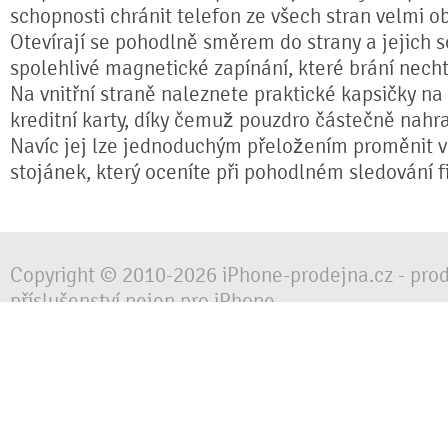
schopnosti chránit telefon ze všech stran velmi o
Otevírají se pohodlně směrem do strany a jejich s
spolehlivé magnetické zapínání, které brání nech
Na vnitřní straně naleznete praktické kapsičky na
kreditní karty, díky čemuž pouzdro částečně nahr
Navíc jej lze jednoduchým přeložením proměnit ve
stojánek, který oceníte při pohodlném sledování fi
Copyright © 2010-2026 iPhone-prodejna.cz - pro
příslušenství nejen pro iPhone
Chraňte svůj mobilní telefon za každé situace, 
obalem, pouzdrem nebo krytem.