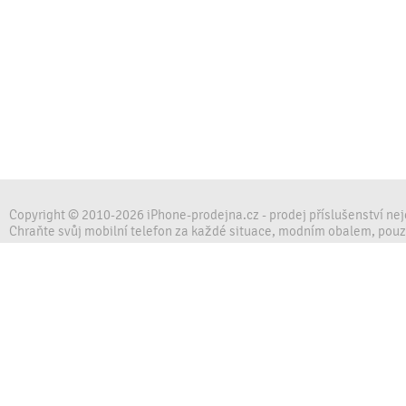
Copyright © 2010-2026 iPhone-prodejna.cz - prodej příslušenství ne
Chraňte svůj mobilní telefon za každé situace, modním obalem, pou