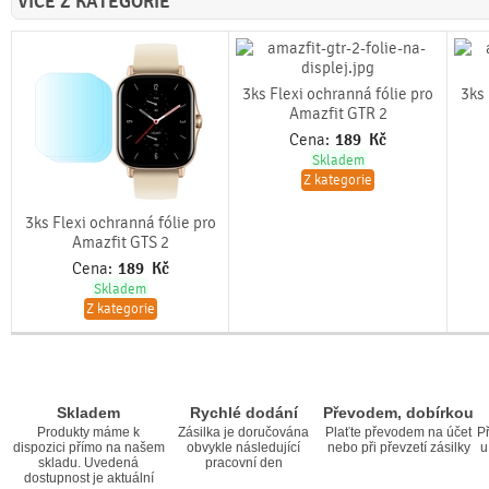
VÍCE Z KATEGORIE
3ks Flexi ochranná fólie pro
3ks 
Amazfit GTR 2
Cena:
189
Kč
Skladem
Z kategorie
3ks Flexi ochranná fólie pro
Amazfit GTS 2
Cena:
189
Kč
Skladem
Z kategorie
Skladem
Rychlé dodání
Převodem, dobírkou
Produkty máme k
Zásilka je doručována
Plaťte převodem na účet
Př
dispozici přímo na našem
obvykle následující
nebo při převzetí zásilky
u
skladu. Uvedená
pracovní den
dostupnost je aktuální