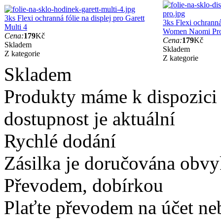
3ks Flexi ochranná fólie na displej pro Garett
3ks Flexi ochranná 
Multi 4
Women Naomi Pr
Cena:
179
Kč
Cena:
179
Kč
Skladem
Skladem
Z kategorie
Z kategorie
Skladem
Produkty máme k dispozici
dostupnost je aktuální
Rychlé dodání
Zásilka je doručována obvyk
Převodem, dobírkou
Plaťte převodem na účet neb