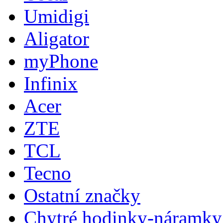
Umidigi
Aligator
myPhone
Infinix
Acer
ZTE
TCL
Tecno
Ostatní značky
Chytré hodinky-náramky