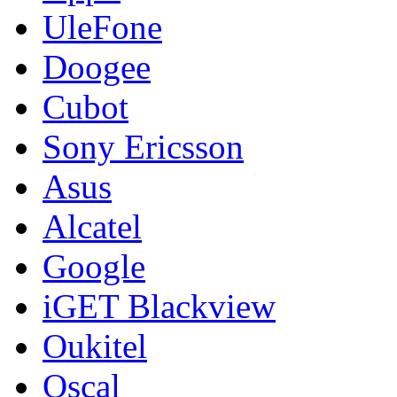
UleFone
Doogee
Cubot
Sony Ericsson
Asus
Alcatel
Google
iGET Blackview
Oukitel
Oscal