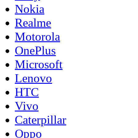
Nokia
Realme
Motorola
OnePlus
Microsoft
Lenovo
HTC
Vivo
Caterpillar
Oppo