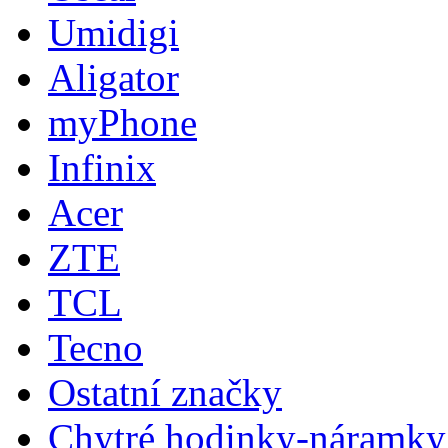
Umidigi
Aligator
myPhone
Infinix
Acer
ZTE
TCL
Tecno
Ostatní značky
Chytré hodinky-náramky