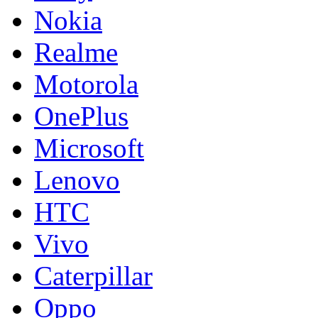
Nokia
Realme
Motorola
OnePlus
Microsoft
Lenovo
HTC
Vivo
Caterpillar
Oppo