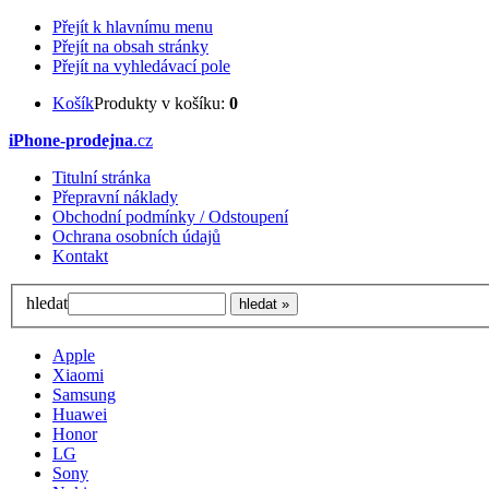
Přejít k hlavnímu menu
Přejít na obsah stránky
Přejít na vyhledávací pole
Košík
Produkty v košíku:
0
iPhone-prodejna
.cz
Titulní stránka
Přepravní náklady
Obchodní podmínky / Odstoupení
Ochrana osobních údajů
Kontakt
hledat
Apple
Xiaomi
Samsung
Huawei
Honor
LG
Sony