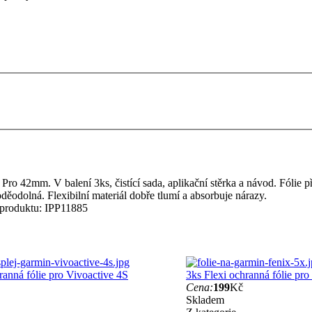
ro 42mm. V balení 3ks, čistící sada, aplikační stěrka a návod. Fólie př
děodolná. Flexibilní materiál dobře tlumí a absorbuje nárazy.
produktu:
IPP11885
ranná fólie pro Vivoactive 4S
3ks Flexi ochranná fólie pr
Cena:
199
Kč
Skladem