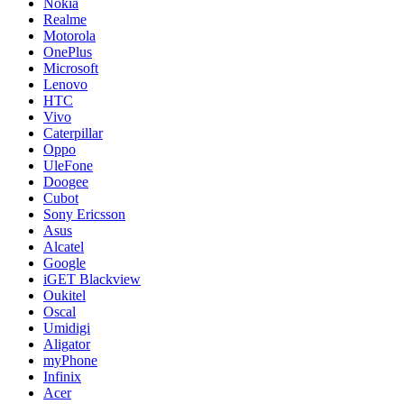
Nokia
Realme
Motorola
OnePlus
Microsoft
Lenovo
HTC
Vivo
Caterpillar
Oppo
UleFone
Doogee
Cubot
Sony Ericsson
Asus
Alcatel
Google
iGET Blackview
Oukitel
Oscal
Umidigi
Aligator
myPhone
Infinix
Acer