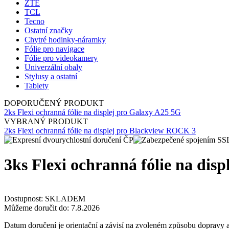
ZTE
TCL
Tecno
Ostatní značky
Chytré hodinky-náramky
Fólie pro navigace
Fólie pro videokamery
Univerzální obaly
Stylusy a ostatní
Tablety
DOPORUČENÝ PRODUKT
2ks Flexi ochranná fólie na displej pro Galaxy A25 5G
VYBRANÝ PRODUKT
2ks Flexi ochranná fólie na displej pro Blackview ROCK 3
3ks Flexi ochranná fólie na di
Dostupnost:
SKLADEM
Můžeme doručit do:
7.8.2026
Datum doručení je orientační a závisí na zvoleném způsobu dopravy a