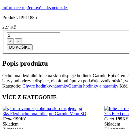
Informace o přepravě naleznete zde.
Produkt:
IPP11885
227
Kč
+
−
Popis produktu
Ochranná flexibilní fólie na sklo displeje hodinek Garmin Epix Gen 2 P
barvy ani odezvu displeje, oleofobní úprava potlačuje vznik otisků, vo
Kategorie:
Chytré hodinky-náramky
Garmin hodinky a náramky
Kód 
VÍCE Z KATEGORIE
3ks Flexi ochranná fólie pro Garmin Venu SQ
3ks Flexi och
Cena:
199
Kč
Cena:
199
Kč
Skladem
Skladem