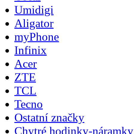
Umidigi
Aligator
myPhone
Infinix
Acer
ZTE
TCL
Tecno
Ostatní značky
Chytré hodinky-náramky