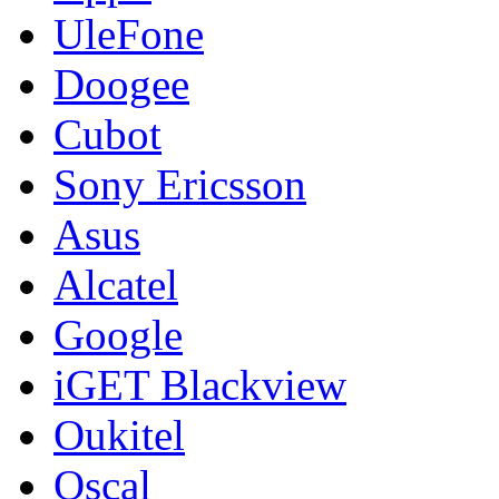
UleFone
Doogee
Cubot
Sony Ericsson
Asus
Alcatel
Google
iGET Blackview
Oukitel
Oscal