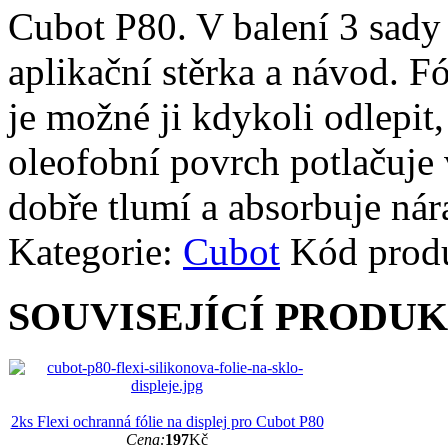
Cubot P80. V balení 3 sady 
aplikační stěrka a návod. Fó
je možné ji kdykoli odlepit,
oleofobní povrch potlačuje v
dobře tlumí a absorbuje nár
Kategorie:
Cubot
Kód prod
SOUVISEJÍCÍ PRODU
2ks Flexi ochranná fólie na displej pro Cubot P80
Cena:
197
Kč