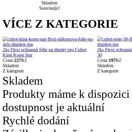
Skladem
Související
VÍCE Z KATEGORIE
2ks Flexi ochranná fólie na displej pro Cubot
2ks Flexi ochranná
King Kong Star
30
Cena:
227
Kč
Cena:
197
Kč
Skladem
Skladem
Z kategorie
Z kategorie
Skladem
Produkty máme k dispozici
dostupnost je aktuální
Rychlé dodání