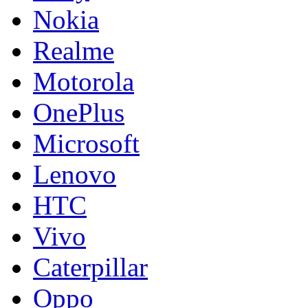
Nokia
Realme
Motorola
OnePlus
Microsoft
Lenovo
HTC
Vivo
Caterpillar
Oppo