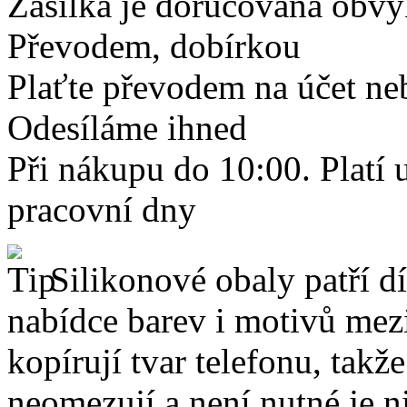
Zásilka je doručována obvyk
Převodem, dobírkou
Plaťte převodem na účet neb
Odesíláme ihned
Při nákupu do 10:00. Platí
pracovní dny
Silikonové obaly patří dí
nabídce barev i motivů mezi
kopírují tvar telefonu, takž
neomezují a není nutné je 