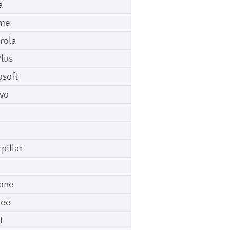
a
me
rola
lus
osoft
vo
pillar
o
one
gee
t