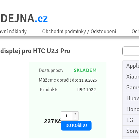
ODEJNA
.cz
avní náklady
Obchodní podmínky / Odstoupení
Och
 displej pro HTC U23 Pro
Appl
SKLADEM
Dostupnost:
Xiao
Můžeme doručit do:
11.8.2026
Sam
Produkt:
IPP11922
Huaw
Hono
+
−
LG
227
Kč
Sony