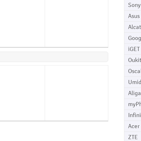
Sony
Asus
Alcat
Goog
iGET
Ouki
Osca
Umid
Aliga
myP
Infin
Acer
ZTE