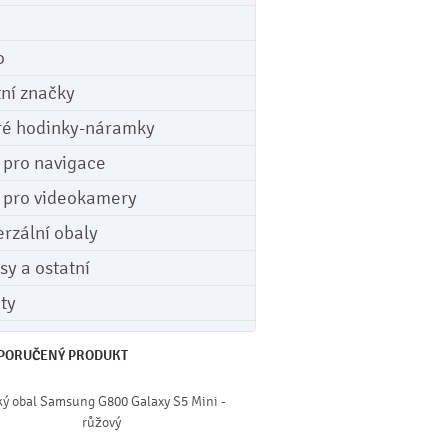
o
tní značky
ré hodinky-náramky
e pro navigace
e pro videokamery
erzální obaly
sy a ostatní
ety
PORUČENÝ PRODUKT
ký obal Samsung G800 Galaxy S5 Mini -
růžový