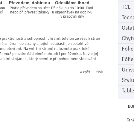
í
Převodem, dobírkou
Odesíláme ihned
TCL
ána
Plaťte převodem na účet
Při nákupu do 10:00. Platí
cí
nebo při převzetí zásilky
u objednávek na dobírku
Tecn
v pracovní dny
Osta
Chyt
 praktičnosti a schopnosti chránit telefon ze všech stran
ně směrem do strany a jejich součástí je spolehlivé
Fóli
mu otevření. Na vnitřní straně naleznete praktické
y čemuž pouzdro částečně nahradí i peněženku. Navíc jej
Fóli
bilní stojánek, který oceníte při pohodlném sledování
Univ
« zpět
tisk
Stylu
Tabl
DO
Ten