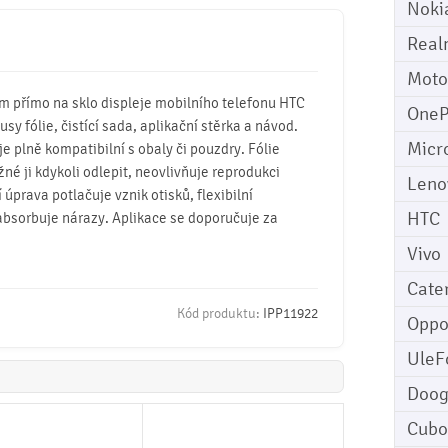
Noki
Real
Moto
mm přímo na sklo displeje mobilního telefonu HTC
OneP
kusy fólie, čistící sada, aplikační stěrka a návod.
Micr
 je plně kompatibilní s obaly či pouzdry. Fólie
žné ji kdykoli odlepit, neovlivňuje reprodukci
Leno
úprava potlačuje vznik otisků, flexibilní
HTC
absorbuje nárazy. Aplikace se doporučuje za
Vivo
Cater
Kód produktu:
IPP11922
Opp
UleF
Doo
Cubo