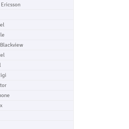
 Ericsson
el
le
 Blackview
tel
l
igi
tor
hone
ix