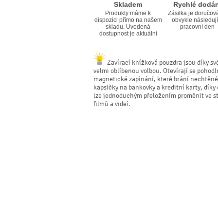
Skladem
Rychlé dodán
Produkty máme k
Zásilka je doručov
dispozici přímo na našem
obvykle následují
skladu. Uvedená
pracovní den
dostupnost je aktuální
Zavírací knížková pouzdra jsou díky své
velmi oblíbenou volbou. Otevírají se pohodl
magnetické zapínání, které brání nechtěné
kapsičky na bankovky a kreditní karty, dík
lze jednoduchým přeložením proměnit ve sta
filmů a videí.