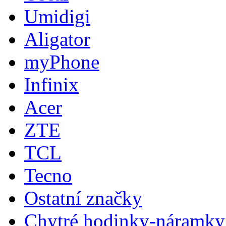
Umidigi
Aligator
myPhone
Infinix
Acer
ZTE
TCL
Tecno
Ostatní značky
Chytré hodinky-náramky