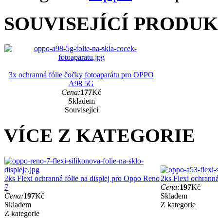
SOUVISEJÍCÍ PRODU
3x ochranná fólie čočky fotoaparátu pro OPPO
A98 5G
Cena:
177
Kč
Skladem
Související
VÍCE Z KATEGORIE
2ks Flexi ochranná fólie na displej pro Oppo Reno
2ks Flexi ochranná
7
Cena:
197
Kč
Cena:
197
Kč
Skladem
Skladem
Z kategorie
Z kategorie