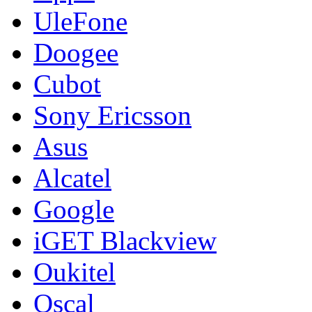
UleFone
Doogee
Cubot
Sony Ericsson
Asus
Alcatel
Google
iGET Blackview
Oukitel
Oscal