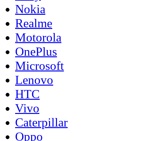
Nokia
Realme
Motorola
OnePlus
Microsoft
Lenovo
HTC
Vivo
Caterpillar
Oppo