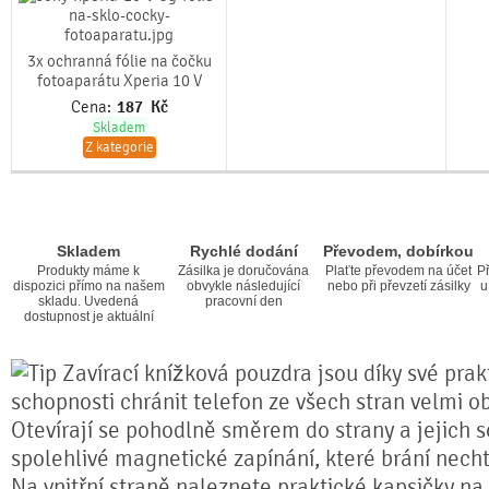
3x ochranná fólie na čočku
fotoaparátu Xperia 10 V
Cena:
187
Kč
Skladem
Z kategorie
Skladem
Rychlé dodání
Převodem, dobírkou
Produkty máme k
Zásilka je doručována
Plaťte převodem na účet
Př
dispozici přímo na našem
obvykle následující
nebo při převzetí zásilky
u
skladu. Uvedená
pracovní den
dostupnost je aktuální
Zavírací knížková pouzdra jsou díky své prakt
schopnosti chránit telefon ze všech stran velmi o
Otevírají se pohodlně směrem do strany a jejich s
spolehlivé magnetické zapínání, které brání nech
Na vnitřní straně naleznete praktické kapsičky na