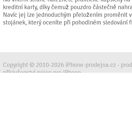
kreditní karty, díky čemuž pouzdro částečně nahr
Navíc jej lze jednoduchým přeložením proměnit ve
stojánek, který oceníte při pohodlném sledování fi
Copyright © 2010-2026 iPhone-prodejna.cz - pro
příslušenství nejen pro iPhone
Chraňte svůj mobilní telefon za každé situace, 
obalem, pouzdrem nebo krytem.