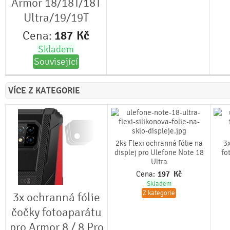
Armor 18/18T/18T
Ultra/19/19T
Cena:
187
Kč
Skladem
Související
VÍCE Z KATEGORIE
2ks Flexi ochranná fólie na
3x
displej pro Ulefone Note 18
fo
Ultra
Cena:
197
Kč
Skladem
Z kategorie
3x ochranná fólie
čočky fotoaparátu
pro Armor 8 / 8 Pro