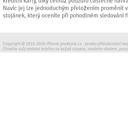
kreditní karty, díky čemuž pouzdro částečně nahr
Navíc jej lze jednoduchým přeložením proměnit ve
stojánek, který oceníte při pohodlném sledování fi
Copyright © 2010-2026 iPhone-prodejna.cz - prodej příslušenství ne
Chraňte svůj mobilní telefon za každé situace, modním obalem, pou