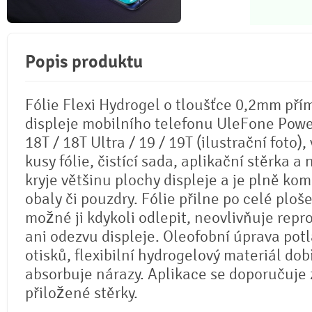
Popis produktu
Fólie Flexi Hydrogel o tloušťce 0,2mm pří
displeje mobilního telefonu UleFone Powe
18T / 18T Ultra / 19 / 19T (ilustrační foto),
kusy fólie, čistící sada, aplikační stěrka a 
kryje většinu plochy displeje a je plně kom
obaly či pouzdry. Fólie přilne po celé ploše
možné ji kdykoli odlepit, neovlivňuje repr
ani odezvu displeje. Oleofobní úprava potl
otisků, flexibilní hydrogelový materiál dob
absorbuje nárazy. Aplikace se doporučuje
přiložené stěrky.