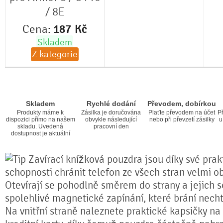
/ 8E
Cena:
187
Kč
Skladem
Z kategorie
Skladem
Rychlé dodání
Převodem, dobírkou
Produkty máme k
Zásilka je doručována
Plaťte převodem na účet
Př
dispozici přímo na našem
obvykle následující
nebo při převzetí zásilky
u
skladu. Uvedená
pracovní den
dostupnost je aktuální
Zavírací knížková pouzdra jsou díky své prakt
schopnosti chránit telefon ze všech stran velmi o
Otevírají se pohodlně směrem do strany a jejich s
spolehlivé magnetické zapínání, které brání nech
Na vnitřní straně naleznete praktické kapsičky na