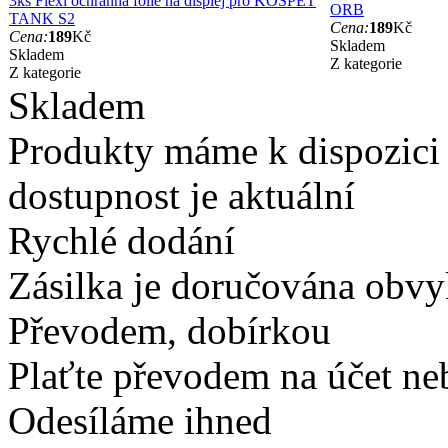
3ks Flexi ochranná fólie na displej pro KOSPET
ORB
TANK S2
Cena:
189
Kč
Cena:
189
Kč
Skladem
Skladem
Z kategorie
Z kategorie
Skladem
Produkty máme k dispozici
dostupnost je aktuální
Rychlé dodání
Zásilka je doručována obvyk
Převodem, dobírkou
Plaťte převodem na účet neb
Odesíláme ihned