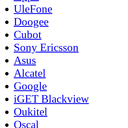
UleFone
Doogee
Cubot
Sony Ericsson
Asus
Alcatel
Google
iGET Blackview
Oukitel
Oscal