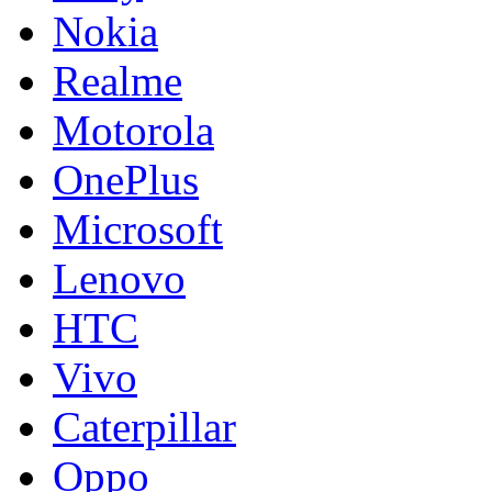
Nokia
Realme
Motorola
OnePlus
Microsoft
Lenovo
HTC
Vivo
Caterpillar
Oppo