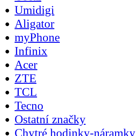
Umidigi
Aligator
myPhone
Infinix
Acer
ZTE
TCL
Tecno
Ostatní značky
Chytré hodinky-náramky