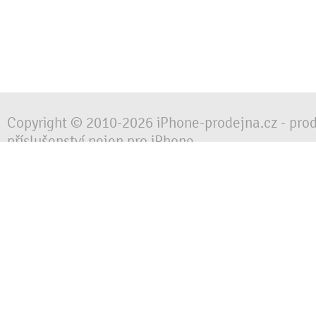
Copyright © 2010-2026 iPhone-prodejna.cz - pro
příslušenství nejen pro iPhone
Chraňte svůj mobilní telefon za každé situace, 
obalem, pouzdrem nebo krytem.