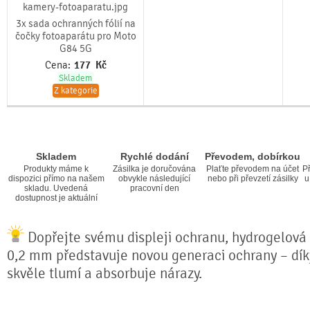
3x sada ochranných fólií na
čočky fotoaparátu pro Moto
G84 5G
Cena:
177
Kč
Skladem
Z kategorie
Skladem
Rychlé dodání
Převodem, dobírkou
Produkty máme k
Zásilka je doručována
Plaťte převodem na účet
Př
dispozici přímo na našem
obvykle následující
nebo při převzetí zásilky
u
skladu. Uvedená
pracovní den
dostupnost je aktuální
Dopřejte svému displeji ochranu, hydrogelová f
0,2 mm představuje novou generaci ochrany – díky 
skvěle tlumí a absorbuje nárazy.