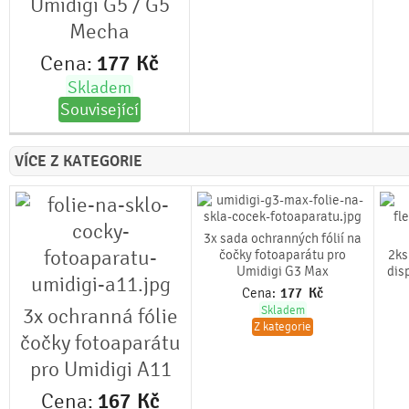
Umidigi G5 / G5
Mecha
Cena:
177
Kč
Skladem
Související
VÍCE Z KATEGORIE
3x sada ochranných fólií na
čočky fotoaparátu pro
2ks
Umidigi G3 Max
dis
Cena:
177
Kč
3x ochranná fólie
Skladem
Z kategorie
čočky fotoaparátu
pro Umidigi A11
Cena:
167
Kč