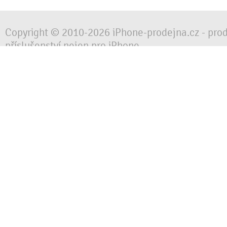
Copyright © 2010-2026 iPhone-prodejna.cz - pro
příslušenství nejen pro iPhone
Chraňte svůj mobilní telefon za každé situace, 
obalem, pouzdrem nebo krytem.