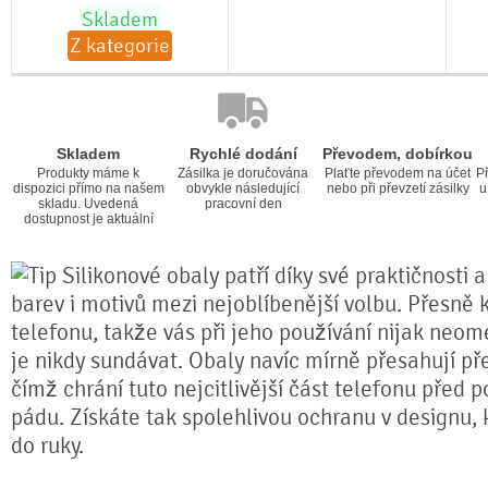
Skladem
Z kategorie
Skladem
Rychlé dodání
Převodem, dobírkou
Produkty máme k
Zásilka je doručována
Plaťte převodem na účet
Př
dispozici přímo na našem
obvykle následující
nebo při převzetí zásilky
u
skladu. Uvedená
pracovní den
dostupnost je aktuální
Silikonové obaly patří díky své praktičnosti 
barev i motivů mezi nejoblíbenější volbu. Přesně k
telefonu, takže vás při jeho používání nijak neom
je nikdy sundávat. Obaly navíc mírně přesahují pře
čímž chrání tuto nejcitlivější část telefonu před 
pádu. Získáte tak spolehlivou ochranu v designu,
do ruky.