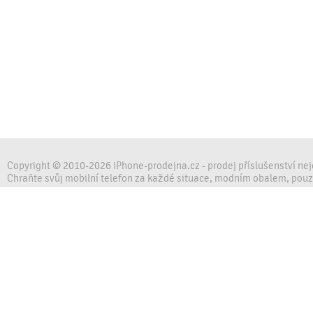
Copyright © 2010-2026 iPhone-prodejna.cz - prodej příslušenství ne
Chraňte svůj mobilní telefon za každé situace, modním obalem, pou