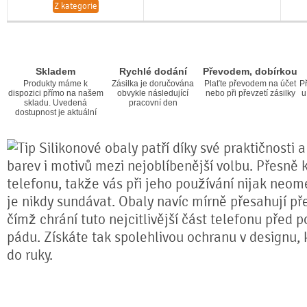
Z kategorie
Skladem
Rychlé dodání
Převodem, dobírkou
Produkty máme k
Zásilka je doručována
Plaťte převodem na účet
Př
dispozici přímo na našem
obvykle následující
nebo při převzetí zásilky
u
skladu. Uvedená
pracovní den
dostupnost je aktuální
Silikonové obaly patří díky své praktičnosti 
barev i motivů mezi nejoblíbenější volbu. Přesně k
telefonu, takže vás při jeho používání nijak neom
je nikdy sundávat. Obaly navíc mírně přesahují pře
čímž chrání tuto nejcitlivější část telefonu před 
pádu. Získáte tak spolehlivou ochranu v designu,
do ruky.