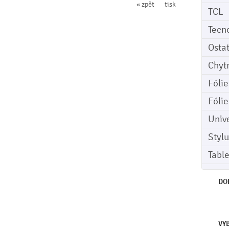
« zpět
tisk
TCL
Tecn
Osta
Chyt
Fóli
Fóli
Univ
Stylu
Tabl
DO
VY