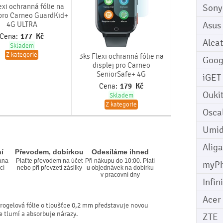
exi ochranná fólie na
Sony
 pro Carneo GuardKid+
Asus
4G ULTRA
Cena:
177
Kč
Alcat
Skladem
Z kategorie
3ks Flexi ochranná fólie na
Goog
displej pro Carneo
SeniorSafe+ 4G
iGET
Cena:
179
Kč
Ouki
Skladem
Z kategorie
Osca
Umid
Aliga
í
Převodem, dobírkou
Odesíláme ihned
ána
Plaťte převodem na účet
Při nákupu do 10:00. Platí
myP
cí
nebo při převzetí zásilky
u objednávek na dobírku
v pracovní dny
Infin
Acer
rogelová fólie o tloušťce 0,2 mm představuje novou
le tlumí a absorbuje nárazy.
ZTE