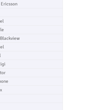
 Ericsson
el
le
 Blackview
tel
l
igi
tor
hone
ix