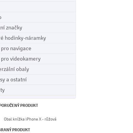
o
tní značky
ré hodinky-náramky
e pro navigace
e pro videokamery
erzální obaly
sy a ostatní
ety
PORUČENÝ PRODUKT
Obal knížka iPhone X - růžová
BRANÝ PRODUKT