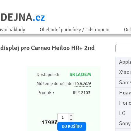
ODEJNA
.cz
avní náklady
Obchodní podmínky / Odstoupení
Och
a displej pro Carneo Heiloo HR+ 2nd
Appl
Xiao
SKLADEM
Dostupnost:
Sam
Můžeme doručit do:
10.8.2026
Huaw
Produkt:
IPP12103
Hono
LG
+
−
179
Kč
Sony