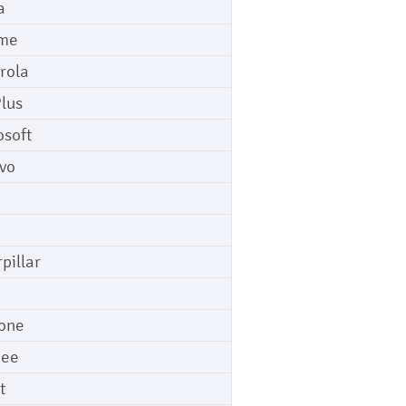
a
me
rola
lus
osoft
vo
pillar
o
one
gee
t