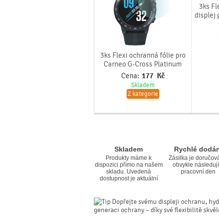
3ks Fl
displej
3ks Flexi ochranná fólie pro
Carneo G-Cross Platinum
Cena:
177
Kč
Skladem
Z kategorie
Skladem
Rychlé dodán
Produkty máme k
Zásilka je doručov
dispozici přímo na našem
obvykle následují
skladu. Uvedená
pracovní den
dostupnost je aktuální
Dopřejte svému displeji ochranu, hyd
generaci ochrany – díky své flexibilitě skvě