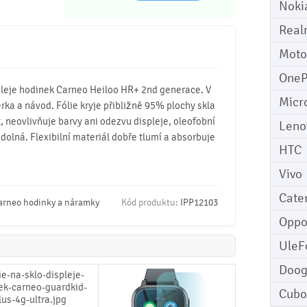
Noki
Real
Moto
OneP
ispleje hodinek Carneo Heiloo HR+ 2nd generace. V
Micr
těrka a návod. Fólie kryje přibližně 95% plochy skla
t, neovlivňuje barvy ani odezvu displeje, oleofobní
Leno
dolná. Flexibilní materiál dobře tlumí a absorbuje
HTC
Vivo
Cater
arneo hodinky a náramky
Kód produktu:
IPP12103
Opp
UleF
Doo
Cubo