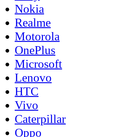
Nokia
Realme
Motorola
OnePlus
Microsoft
Lenovo
HTC
Vivo
Caterpillar
Oppo