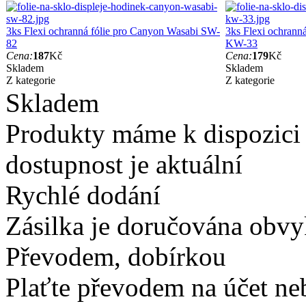
3ks Flexi ochranná fólie pro Canyon Wasabi SW-
3ks Flexi ochrann
82
KW-33
Cena:
187
Kč
Cena:
179
Kč
Skladem
Skladem
Z kategorie
Z kategorie
Skladem
Produkty máme k dispozici
dostupnost je aktuální
Rychlé dodání
Zásilka je doručována obvyk
Převodem, dobírkou
Plaťte převodem na účet neb