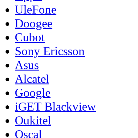
UleFone
Doogee
Cubot
Sony Ericsson
Asus
Alcatel
Google
iGET Blackview
Oukitel
Oscal