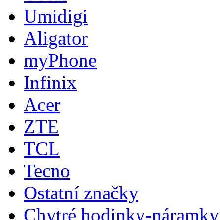
Umidigi
Aligator
myPhone
Infinix
Acer
ZTE
TCL
Tecno
Ostatní značky
Chytré hodinky-náramky