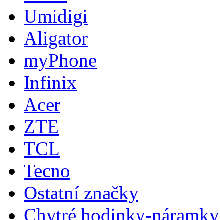
Umidigi
Aligator
myPhone
Infinix
Acer
ZTE
TCL
Tecno
Ostatní značky
Chytré hodinky-náramky