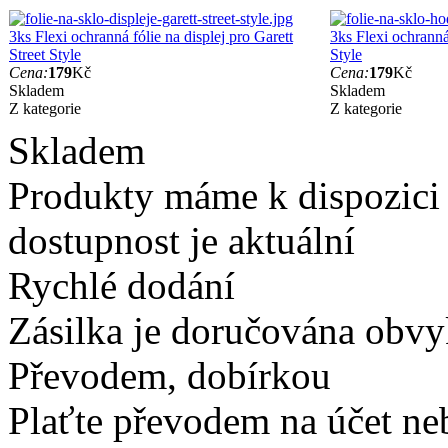
3ks Flexi ochranná fólie na displej pro Garett
3ks Flexi ochranná
Street Style
Style
Cena:
179
Kč
Cena:
179
Kč
Skladem
Skladem
Z kategorie
Z kategorie
Skladem
Produkty máme k dispozici
dostupnost je aktuální
Rychlé dodání
Zásilka je doručována obvyk
Převodem, dobírkou
Plaťte převodem na účet neb