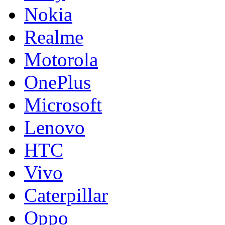
Nokia
Realme
Motorola
OnePlus
Microsoft
Lenovo
HTC
Vivo
Caterpillar
Oppo