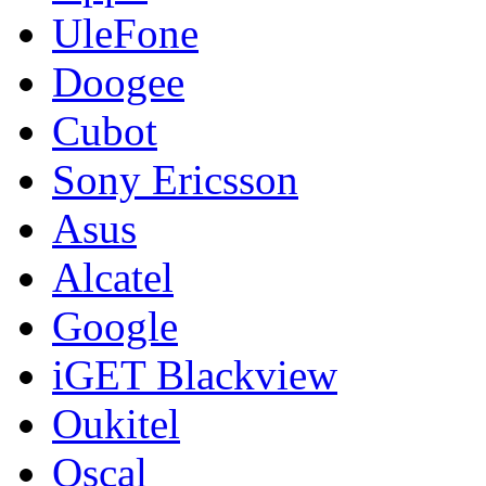
UleFone
Doogee
Cubot
Sony Ericsson
Asus
Alcatel
Google
iGET Blackview
Oukitel
Oscal