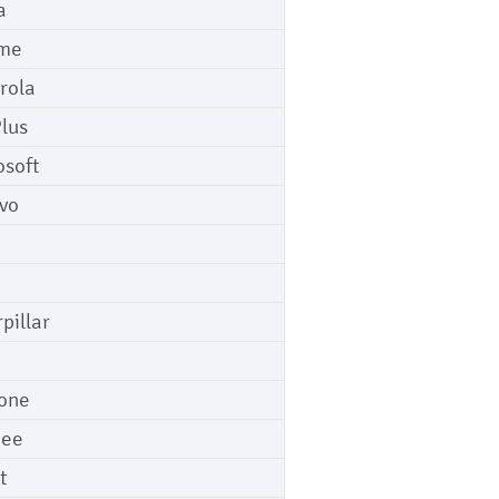
a
me
rola
lus
osoft
vo
pillar
o
one
gee
t