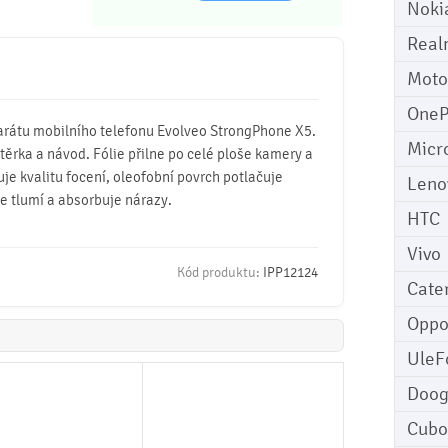
Noki
Real
Moto
OneP
parátu mobilního telefonu Evolveo StrongPhone X5.
Micr
 stěrka a návod. Fólie přilne po celé ploše kamery a
uje kvalitu focení, oleofobní povrch potlačuje
Leno
ře tlumí a absorbuje nárazy.
HTC
Vivo
Kód produktu:
IPP12124
Cater
Opp
UleF
Doo
Cubo