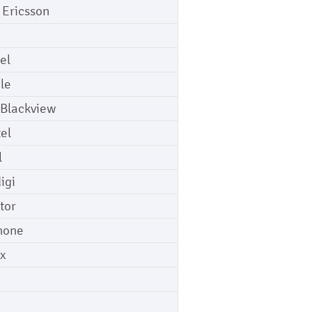
 Ericsson
el
le
 Blackview
tel
l
igi
tor
hone
ix