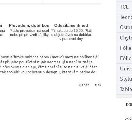
TCL
Tecn
í
Převodem, dobírkou
Odesíláme ihned
Osta
ána
Plaťte převodem na účet
Při nákupu do 10:00. Platí
cí
nebo při převzetí zásilky
u objednávek na dobírku
Chyt
v pracovní dny
Fóli
čnosti a široké nabídce barev i motivů mezi nejoblíbenější
Fóli
vás při jeho používání nijak neomezují a není nutné je
přes okraje displeje, čímž chrání tuto nejcitlivější část
Univ
 tak spolehlivou ochranu v designu, který vám padne do
Stylu
« zpět
tisk
Tabl
DO
3x o