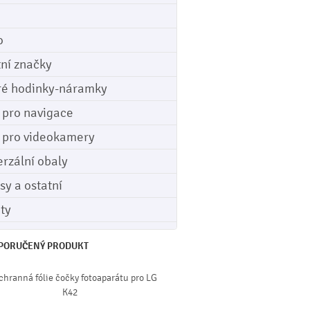
o
tní značky
ré hodinky-náramky
e pro navigace
e pro videokamery
erzální obaly
sy a ostatní
ety
PORUČENÝ PRODUKT
chranná fólie čočky fotoaparátu pro LG
K42