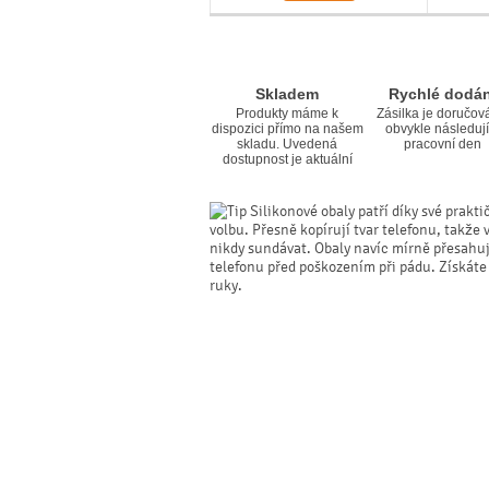
Skladem
Rychlé dodán
Produkty máme k
Zásilka je doručov
dispozici přímo na našem
obvykle následují
skladu. Uvedená
pracovní den
dostupnost je aktuální
Silikonové obaly patří díky své prakti
volbu. Přesně kopírují tvar telefonu, takže 
nikdy sundávat. Obaly navíc mírně přesahují 
telefonu před poškozením při pádu. Získáte
ruky.