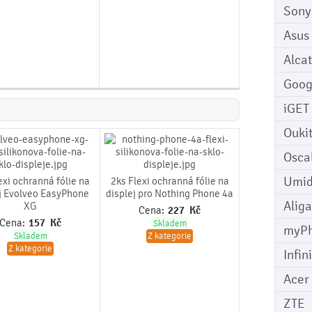
Sony
Asus
Alcat
Goog
iGET
Ouki
Osca
Umid
exi ochranná fólie na
2ks Flexi ochranná fólie na
j Evolveo EasyPhone
displej pro Nothing Phone 4a
Aliga
XG
Cena:
227
Kč
Cena:
157
Kč
Skladem
myP
Skladem
Z kategorie
Z kategorie
Infin
Acer
ZTE