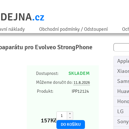
ODEJNA
.cz
avní náklady
Obchodní podmínky / Odstoupení
Och
toaparátu pro Evolveo StrongPhone
Appl
Xiao
SKLADEM
Dostupnost:
Sam
Můžeme doručit do:
11.8.2026
Huaw
Produkt:
IPP12124
Hono
LG
+
−
157
Kč
Sony