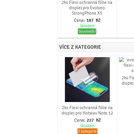
2ks Flexi ochranná fólie na
displej pro Evolveo
StrongPhone X5
Cena:
187
Kč
Skladem
Související
VÍCE Z KATEGORIE
2ks Fl
disple
2ks Flexi ochranná fólie na
displej pro Hotwav Note 12
Cena:
227
Kč
Skladem
Z kategorie