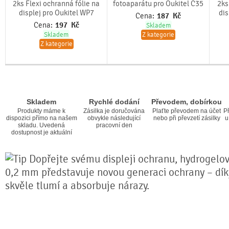
2ks Flexi ochranná fólie na
fotoaparátu pro Oukitel C35
2ks
displej pro Oukitel WP7
dis
Cena:
187
Kč
Cena:
197
Kč
Skladem
Skladem
Z kategorie
Z kategorie
Skladem
Rychlé dodání
Převodem, dobírkou
Produkty máme k
Zásilka je doručována
Plaťte převodem na účet
Př
dispozici přímo na našem
obvykle následující
nebo při převzetí zásilky
u
skladu. Uvedená
pracovní den
dostupnost je aktuální
Dopřejte svému displeji ochranu, hydrogelová
0,2 mm představuje novou generaci ochrany – díky 
skvěle tlumí a absorbuje nárazy.