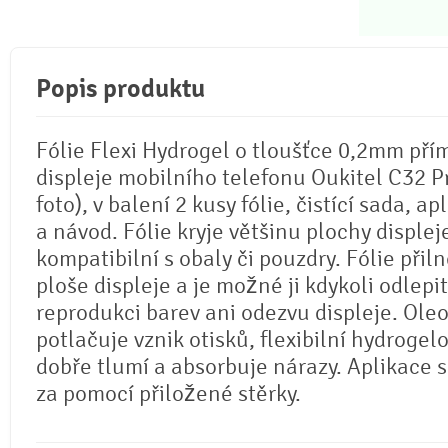
Popis produktu
Fólie Flexi Hydrogel o tloušťce 0,2mm pří
displeje mobilního telefonu Oukitel C32 Pr
foto), v balení 2 kusy fólie, čistící sada, ap
a návod. Fólie kryje většinu plochy displej
kompatibilní s obaly či pouzdry. Fólie přil
ploše displeje a je možné ji kdykoli odlepi
reprodukci barev ani odezvu displeje. Ole
potlačuje vznik otisků, flexibilní hydrogel
dobře tlumí a absorbuje nárazy. Aplikace 
za pomocí přiložené stěrky.