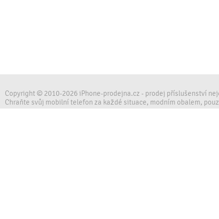
Copyright © 2010-2026 iPhone-prodejna.cz - prodej příslušenství ne
Chraňte svůj mobilní telefon za každé situace, modním obalem, pou