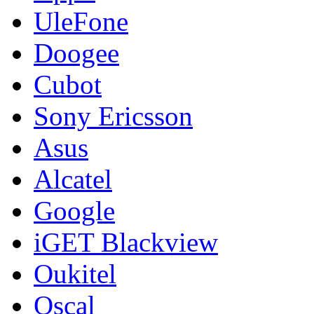
UleFone
Doogee
Cubot
Sony Ericsson
Asus
Alcatel
Google
iGET Blackview
Oukitel
Oscal