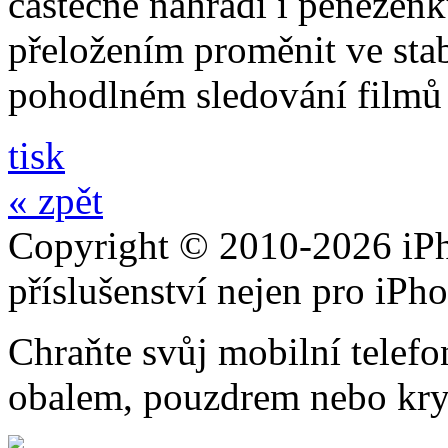
částečně nahradí i peněžen
přeložením proměnit ve stabi
pohodlném sledování filmů 
tisk
« zpět
Copyright © 2010-2026 iPh
příslušenství nejen pro iPh
Chraňte svůj mobilní telef
obalem, pouzdrem nebo kry