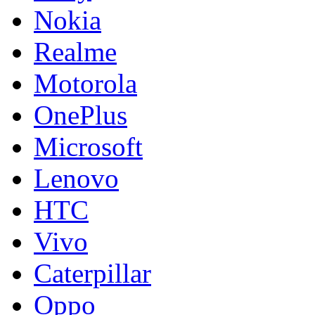
Nokia
Realme
Motorola
OnePlus
Microsoft
Lenovo
HTC
Vivo
Caterpillar
Oppo