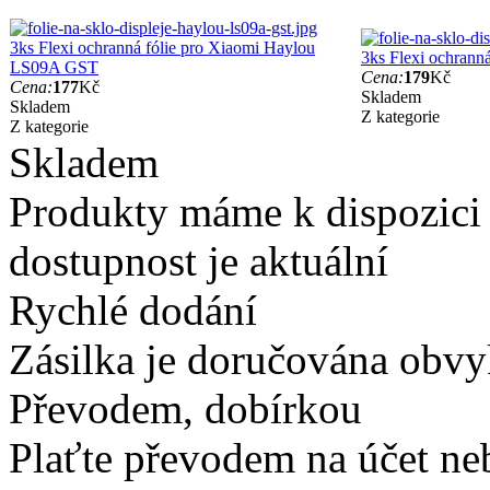
3ks Flexi ochranná fólie pro Xiaomi Haylou
3ks Flexi ochrann
LS09A GST
Cena:
179
Kč
Cena:
177
Kč
Skladem
Skladem
Z kategorie
Z kategorie
Skladem
Produkty máme k dispozici
dostupnost je aktuální
Rychlé dodání
Zásilka je doručována obvyk
Převodem, dobírkou
Plaťte převodem na účet neb