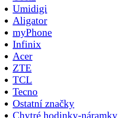
Umidigi
Aligator
myPhone
Infinix
Acer
ZTE
TCL
Tecno
Ostatní značky
Chytré hodinky-náramky