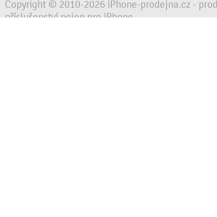
Copyright © 2010-2026 iPhone-prodejna.cz - pro
příslušenství nejen pro iPhone
Chraňte svůj mobilní telefon za každé situace, 
obalem, pouzdrem nebo krytem.