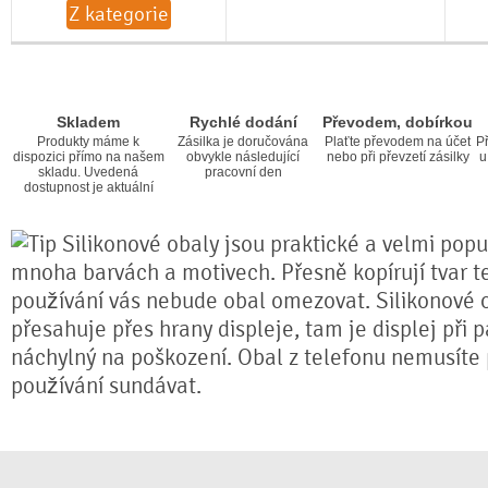
Z kategorie
Skladem
Rychlé dodání
Převodem, dobírkou
Produkty máme k
Zásilka je doručována
Plaťte převodem na účet
Př
dispozici přímo na našem
obvykle následující
nebo při převzetí zásilky
u
skladu. Uvedená
pracovní den
dostupnost je aktuální
Silikonové obaly jsou praktické a velmi popul
mnoha barvách a motivech. Přesně kopírují tvar te
používání vás nebude obal omezovat. Silikonové 
přesahuje přes hrany displeje, tam je displej při 
náchylný na poškození. Obal z telefonu nemusíte
používání sundávat.