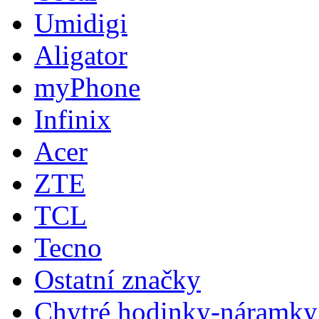
Umidigi
Aligator
myPhone
Infinix
Acer
ZTE
TCL
Tecno
Ostatní značky
Chytré hodinky-náramky