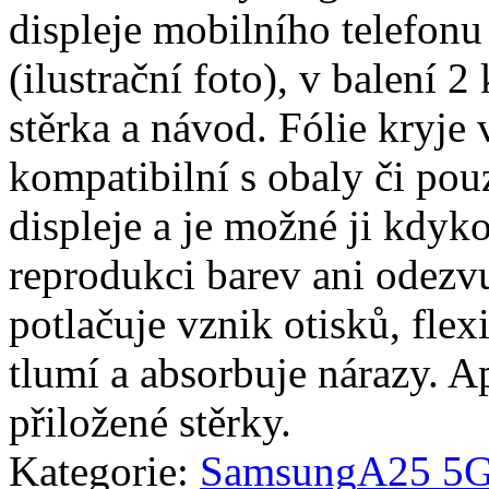
displeje mobilního telefo
(ilustrační foto), v balení 2 
stěrka a návod. Fólie kryje 
kompatibilní s obaly či pouz
displeje a je možné ji kdyko
reprodukci barev ani odezvu
potlačuje vznik otisků, fle
tlumí a absorbuje nárazy. A
přiložené stěrky.
Kategorie:
Samsung
A25 5