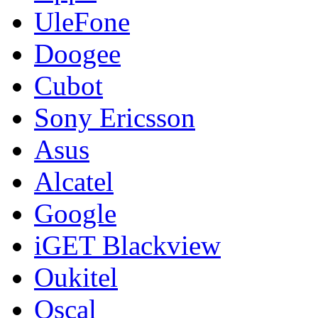
UleFone
Doogee
Cubot
Sony Ericsson
Asus
Alcatel
Google
iGET Blackview
Oukitel
Oscal