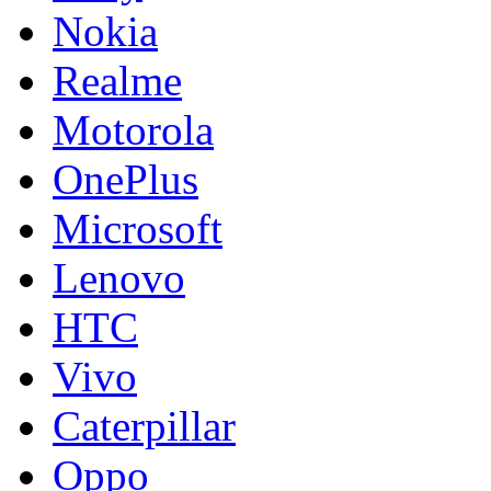
Nokia
Realme
Motorola
OnePlus
Microsoft
Lenovo
HTC
Vivo
Caterpillar
Oppo