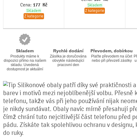
Cena:
177
Kč
Skladem
Skladem
Z kategorie
Z kategorie
Skladem
Rychlé dodání
Převodem, dobírkou
Produkty máme k
Zásilka je doručována
Plaťte převodem na účet
Př
dispozici přímo na našem
obvykle následující
nebo při převzetí zásilky
u
skladu. Uvedená
pracovní den
dostupnost je aktuální
Silikonové obaly patří díky své praktičnosti 
barev i motivů mezi nejoblíbenější volbu. Přesně k
telefonu, takže vás při jeho používání nijak neom
je nikdy sundávat. Obaly navíc mírně přesahují pře
čímž chrání tuto nejcitlivější část telefonu před 
pádu. Získáte tak spolehlivou ochranu v designu,
do ruky.