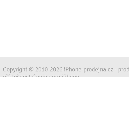
Copyright © 2010-2026 iPhone-prodejna.cz - pro
příslušenství nejen pro iPhone
Chraňte svůj mobilní telefon za každé situace, 
obalem, pouzdrem nebo krytem.