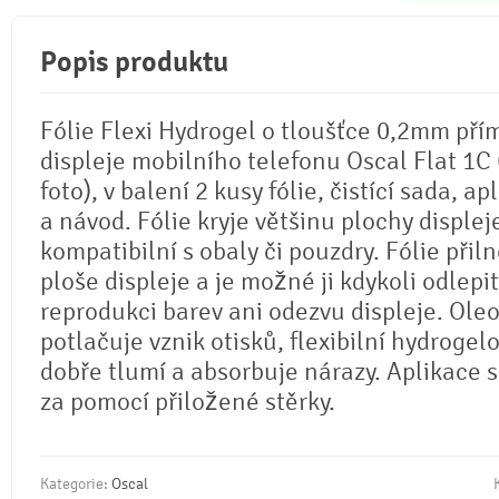
Popis produktu
Fólie Flexi Hydrogel o tloušťce 0,2mm pří
displeje mobilního telefonu Oscal Flat 1C 
foto), v balení 2 kusy fólie, čistící sada, ap
a návod. Fólie kryje většinu plochy displej
kompatibilní s obaly či pouzdry. Fólie přil
ploše displeje a je možné ji kdykoli odlepi
reprodukci barev ani odezvu displeje. Ole
potlačuje vznik otisků, flexibilní hydrogel
dobře tlumí a absorbuje nárazy. Aplikace 
za pomocí přiložené stěrky.
Kategorie:
Oscal