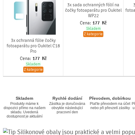
3x sada ochranných fólií na
čočky fotoaparátu pro Oukitel
fotoa
WP22
Cena:
177
Kč
Skladem
Z kategorie
3x ochranná fólie čočky
fotoaparátu pro Oukitel C18
Pro
Cena:
177
Kč
Skladem
Z kategorie
Skladem
Rychlé dodání
Převodem, dobírkou
Produkty máme k
Zásilka je doručována
Plaťte převodem na účet
Př
dispozici přímo na našem
obvykle následující
nebo při převzetí zásilky
u
skladu. Uvedená
pracovní den
dostupnost je aktuální
Silikonové obaly jsou praktické a velmi popul