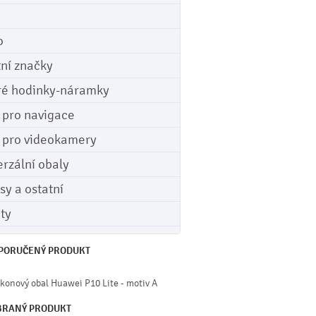
o
tní značky
ré hodinky-náramky
e pro navigace
e pro videokamery
erzální obaly
sy a ostatní
ety
PORUČENÝ PRODUKT
ikonový obal Huawei P10 Lite - motiv A
BRANÝ PRODUKT