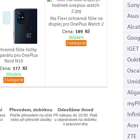
Sony
Asus
3ks Flexi ochranná fólie na
displej pro OnePlus Watch 2
Alcat
Cena:
189
Kč
Goog
Skladem
Z kategorie
iGET
chranná fólie čočky
parátu pro OnePlus
Ouki
Nord N10
Cena:
177
Kč
Osca
Skladem
Z kategorie
Umid
Aliga
myP
í
Převodem, dobírkou
Odesíláme ihned
Infin
ána
Plaťte převodem na účet
Při nákupu do 10:00. Platí
cí
nebo při převzetí zásilky
u objednávek na dobírku
Acer
v pracovní dny
ZTE