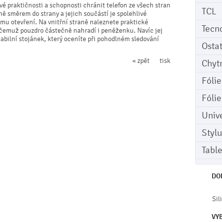
vé praktičnosti a schopnosti chránit telefon ze všech stran
TCL
ně směrem do strany a jejich součástí je spolehlivé
mu otevření. Na vnitřní straně naleznete praktické
Tecn
y čemuž pouzdro částečně nahradí i peněženku. Navíc jej
bilní stojánek, který oceníte při pohodlném sledování
Osta
« zpět
tisk
Chyt
Fóli
Fóli
Univ
Stylu
Tabl
DO
Sil
VY