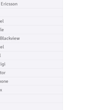
 Ericsson
el
le
 Blackview
tel
l
igi
tor
hone
ix