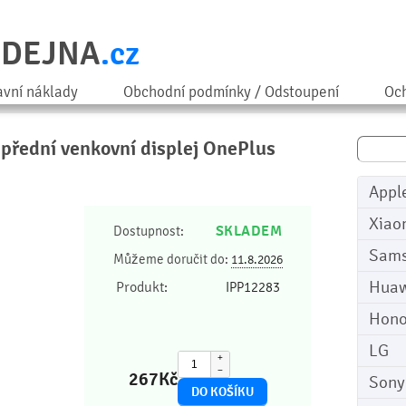
ODEJNA
.cz
avní náklady
Obchodní podmínky / Odstoupení
Och
a přední venkovní displej OnePlus
Appl
Xiao
SKLADEM
Dostupnost:
Sam
Můžeme doručit do:
11.8.2026
Huaw
Produkt:
IPP12283
Hono
LG
+
−
267
Kč
Sony