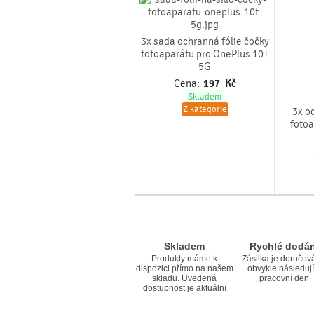
3x sada ochranná fólie čočky
fotoaparátu pro OnePlus 10T
5G
Cena:
197
Kč
Skladem
Z kategorie
3x o
fotoa
Skladem
Rychlé dodán
Produkty máme k
Zásilka je doručov
dispozici přímo na našem
obvykle následují
skladu. Uvedená
pracovní den
dostupnost je aktuální