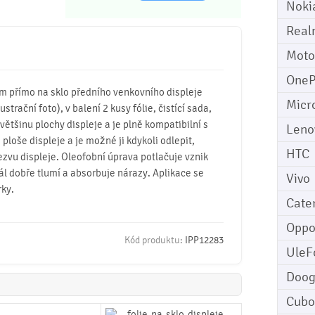
Noki
Real
Moto
OneP
mm přímo na sklo předního venkovního displeje
Micr
trační foto), v balení 2 kusy fólie, čistící sada,
 většinu plochy displeje a je plně kompatibilní s
Leno
 ploše displeje a je možné ji kdykoli odlepit,
HTC
ezvu displeje. Oleofobní úprava potlačuje vznik
iál dobře tlumí a absorbuje nárazy. Aplikace se
Vivo
rky.
Cater
Opp
Kód produktu:
IPP12283
UleF
Doo
Cubo