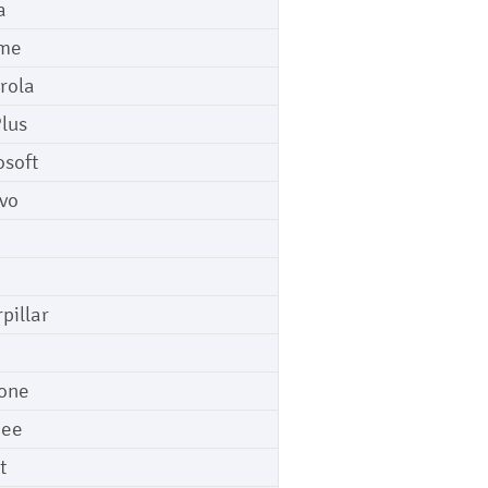
a
me
rola
lus
osoft
vo
pillar
o
one
gee
t