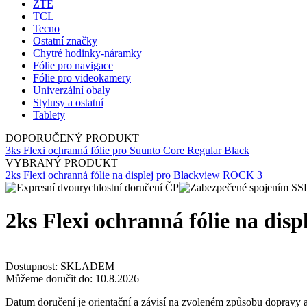
ZTE
TCL
Tecno
Ostatní značky
Chytré hodinky-náramky
Fólie pro navigace
Fólie pro videokamery
Univerzální obaly
Stylusy a ostatní
Tablety
DOPORUČENÝ PRODUKT
3ks Flexi ochranná fólie pro Suunto Core Regular Black
VYBRANÝ PRODUKT
2ks Flexi ochranná fólie na displej pro Blackview ROCK 3
2ks Flexi ochranná fólie na dis
Dostupnost:
SKLADEM
Můžeme doručit do:
10.8.2026
Datum doručení je orientační a závisí na zvoleném způsobu dopravy a