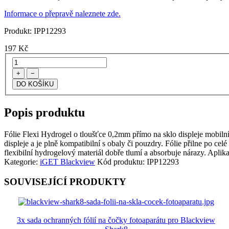
Informace o přepravě naleznete zde.
Produkt:
IPP12293
197
Kč
+
−
Popis produktu
Fólie Flexi Hydrogel o tloušťce 0,2mm přímo na sklo displeje mobilního
displeje a je plně kompatibilní s obaly či pouzdry. Fólie přilne po cel
flexibilní hydrogelový materiál dobře tlumí a absorbuje nárazy. Aplik
Kategorie:
iGET Blackview
Kód produktu:
IPP12293
SOUVISEJÍCÍ PRODUKTY
3x sada ochranných fólií na čočky fotoaparátu pro Blackview