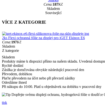
Shark8
Cena:
187
Kč
Skladem
Související
VÍCE Z KATEGORIE
2ks Flexi ochranná fólie na displej pro iGET Ekinox E6
Cena:
197
Kč
Skladem
Z kategorie
Skladem
Produkty máme k dispozici přímo na našem skladu. Uvedená dostupno
Rychlé dodání
Zásilka je doručována obvykle následující pracovní den
Převodem, dobírkou
Plaťte převodem na účet nebo při převzetí zásilky
Odesíláme ihned
Při nákupu do 10:00. Platí u objednávek na dobírku v pracovní dny
Dopřejte svému displeji ochranu, hydrogelová fólie o tloušťce 0
tisk