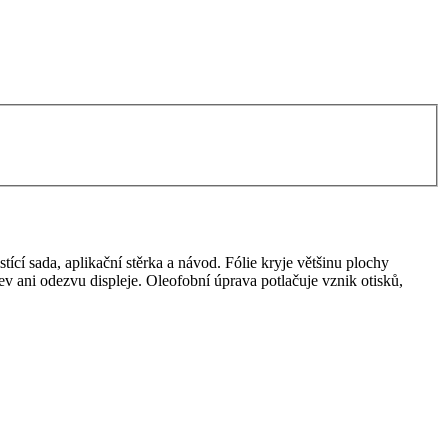
tící sada, aplikační stěrka a návod. Fólie kryje většinu plochy
arev ani odezvu displeje. Oleofobní úprava potlačuje vznik otisků,