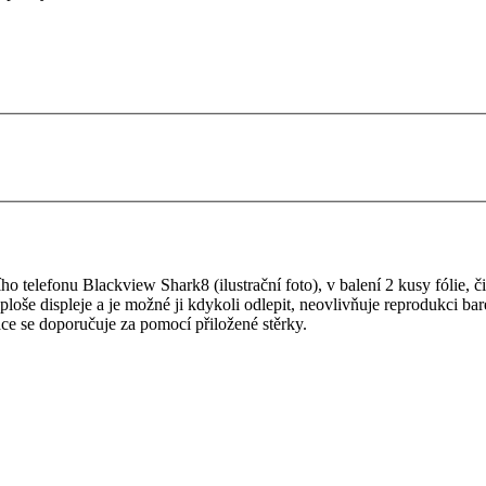
 telefonu Blackview Shark8 (ilustrační foto), v balení 2 kusy fólie, čis
é ploše displeje a je možné ji kdykoli odlepit, neovlivňuje reprodukci b
ace se doporučuje za pomocí přiložené stěrky.