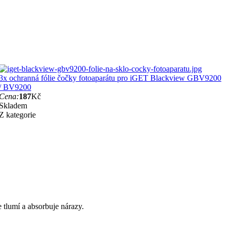
3x ochranná fólie čočky fotoaparátu pro iGET Blackview GBV9200
/ BV9200
Cena:
187
Kč
Skladem
Z kategorie
 tlumí a absorbuje nárazy.