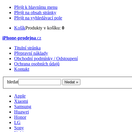
Přejít k hlavnímu menu
Přejít na obsah stránky
Přejít na vyhledávací pole
Košík
Produkty v košíku:
0
iPhone-prodejna
.cz
Titulní stránka
Přepravní náklady
Obchodní podmínky / Odstoupení
Ochrana osobních údajů
Kontakt
hledat
Apple
Xiaomi
Samsung
Huawei
Honor
LG
Sony