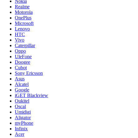
Nokia
Realme
Motorola
OnePlus
Microsoft
Lenovo
HTC
Vivo
Caterpillar
Oppo
UleFone
Doogee
Cubot
Sony Ericsson
Asus
Alcatel
Google
iGET Blackview
Oukitel
Oscal
Umidigi
Aligator
myPhone
Infinix
Acer