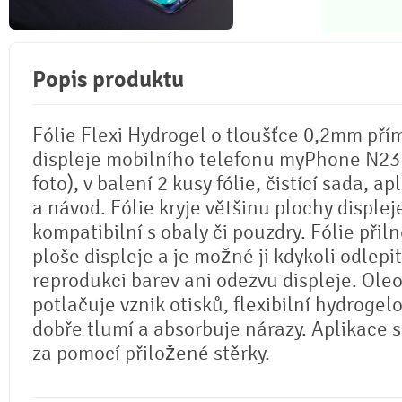
Popis produktu
Fólie Flexi Hydrogel o tloušťce 0,2mm pří
displeje mobilního telefonu myPhone N23 
foto), v balení 2 kusy fólie, čistící sada, ap
a návod. Fólie kryje většinu plochy displej
kompatibilní s obaly či pouzdry. Fólie přil
ploše displeje a je možné ji kdykoli odlepi
reprodukci barev ani odezvu displeje. Ole
potlačuje vznik otisků, flexibilní hydrogel
dobře tlumí a absorbuje nárazy. Aplikace 
za pomocí přiložené stěrky.