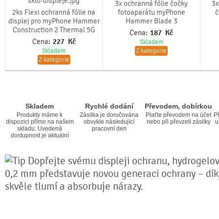
3x ochranná fólie čočky
3x
2ks Flexi ochranná fólie na
fotoaparátu myPhone
č
displej pro myPhone Hammer
Hammer Blade 3
Construction 2 Thermal 5G
Cena:
187
Kč
Cena:
227
Kč
Skladem
Skladem
Z kategorie
Z kategorie
Skladem
Rychlé dodání
Převodem, dobírkou
Produkty máme k
Zásilka je doručována
Plaťte převodem na účet
Př
dispozici přímo na našem
obvykle následující
nebo při převzetí zásilky
u
skladu. Uvedená
pracovní den
dostupnost je aktuální
Dopřejte svému displeji ochranu, hydrogelová
0,2 mm představuje novou generaci ochrany – díky 
skvěle tlumí a absorbuje nárazy.