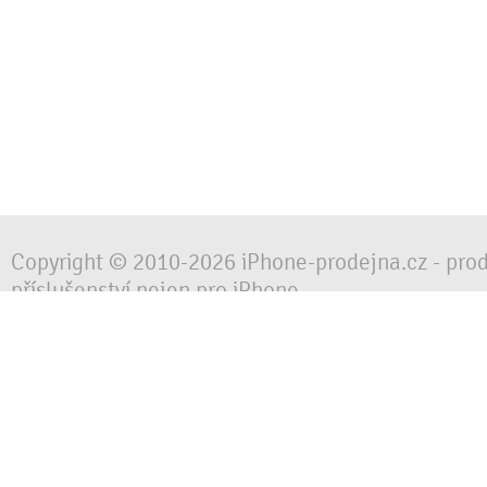
Copyright © 2010-2026 iPhone-prodejna.cz - pro
příslušenství nejen pro iPhone
Chraňte svůj mobilní telefon za každé situace, 
obalem, pouzdrem nebo krytem.