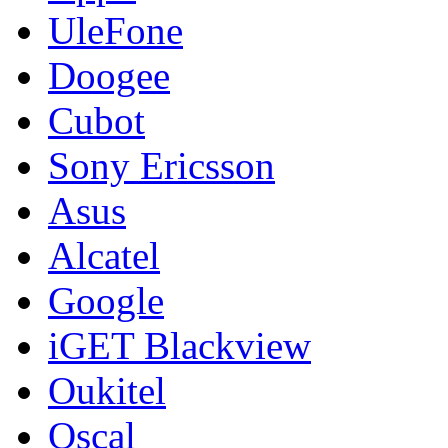
UleFone
Doogee
Cubot
Sony Ericsson
Asus
Alcatel
Google
iGET Blackview
Oukitel
Oscal