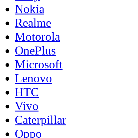
Nokia
Realme
Motorola
OnePlus
Microsoft
Lenovo
HTC
Vivo
Caterpillar
Oppo