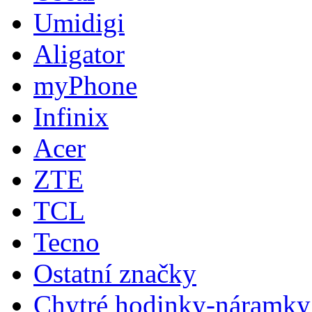
Umidigi
Aligator
myPhone
Infinix
Acer
ZTE
TCL
Tecno
Ostatní značky
Chytré hodinky-náramky