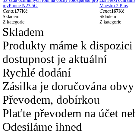
3x sada ochranných fólií na čočky fotoaparátu pro
2ks Flexi ochranná
myPhone N23 5G
Maestro 2 Plus
Cena:
177
Kč
Cena:
167
Kč
Skladem
Skladem
Z kategorie
Z kategorie
Skladem
Produkty máme k dispozici
dostupnost je aktuální
Rychlé dodání
Zásilka je doručována obvyk
Převodem, dobírkou
Plaťte převodem na účet neb
Odesíláme ihned