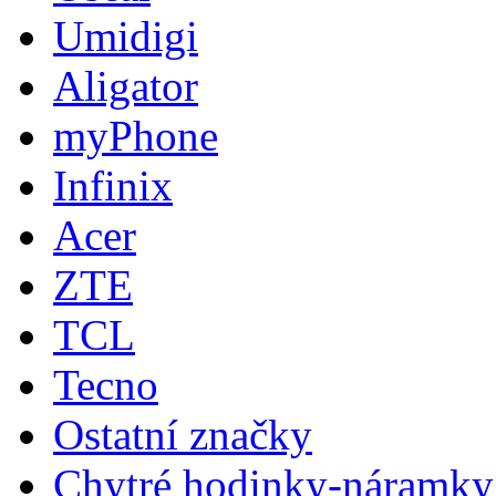
Umidigi
Aligator
myPhone
Infinix
Acer
ZTE
TCL
Tecno
Ostatní značky
Chytré hodinky-náramky