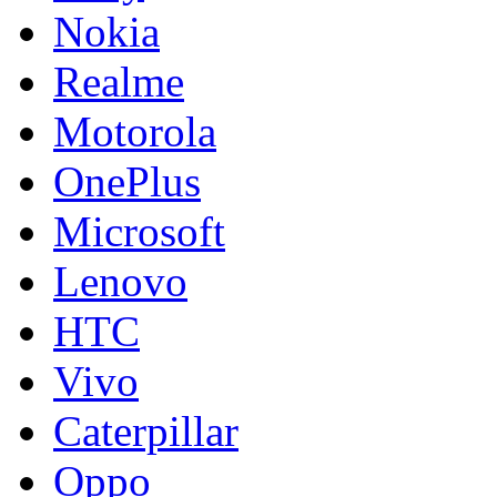
Nokia
Realme
Motorola
OnePlus
Microsoft
Lenovo
HTC
Vivo
Caterpillar
Oppo