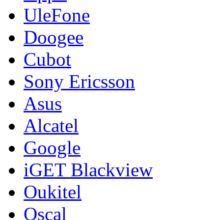
UleFone
Doogee
Cubot
Sony Ericsson
Asus
Alcatel
Google
iGET Blackview
Oukitel
Oscal