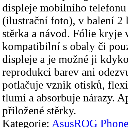
displeje mobilního telefon
(ilustrační foto), v balení 2 
stěrka a návod. Fólie kryje 
kompatibilní s obaly či pouz
displeje a je možné ji kdyko
reprodukci barev ani odezvu
potlačuje vznik otisků, fle
tlumí a absorbuje nárazy. A
přiložené stěrky.
Kategorie:
Asus
ROG Phon