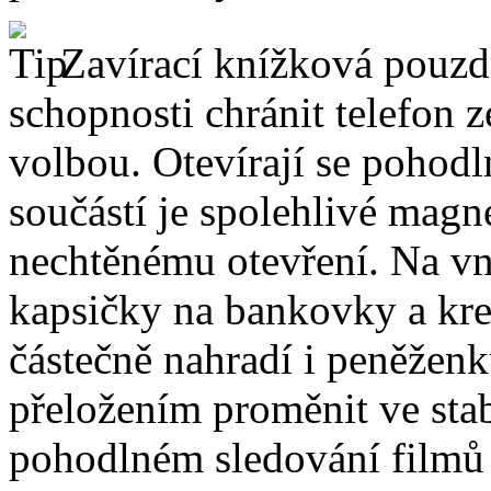
Zavírací knížková pouzdr
schopnosti chránit telefon 
volbou. Otevírají se pohodl
součástí je spolehlivé magne
nechtěnému otevření. Na vni
kapsičky na bankovky a kre
částečně nahradí i peněžen
přeložením proměnit ve stabi
pohodlném sledování filmů 