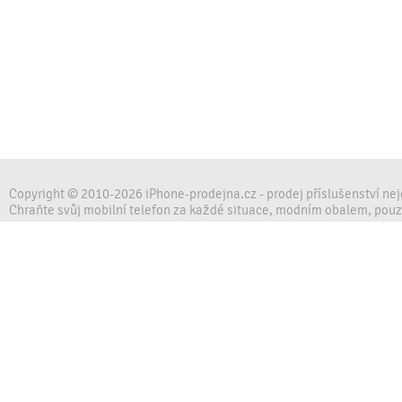
Copyright © 2010-2026 iPhone-prodejna.cz - prodej příslušenství ne
Chraňte svůj mobilní telefon za každé situace, modním obalem, pou