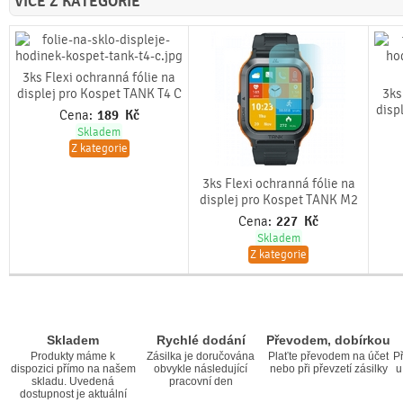
VÍCE Z KATEGORIE
3ks Flexi ochranná fólie na
displej pro Kospet TANK T4 C
3ks
disp
Cena:
189
Kč
Skladem
Z kategorie
3ks Flexi ochranná fólie na
displej pro Kospet TANK M2
Cena:
227
Kč
Skladem
Z kategorie
Skladem
Rychlé dodání
Převodem, dobírkou
Produkty máme k
Zásilka je doručována
Plaťte převodem na účet
Př
dispozici přímo na našem
obvykle následující
nebo při převzetí zásilky
u
skladu. Uvedená
pracovní den
dostupnost je aktuální