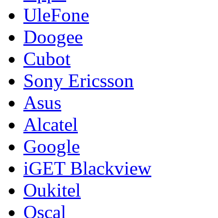
UleFone
Doogee
Cubot
Sony Ericsson
Asus
Alcatel
Google
iGET Blackview
Oukitel
Oscal