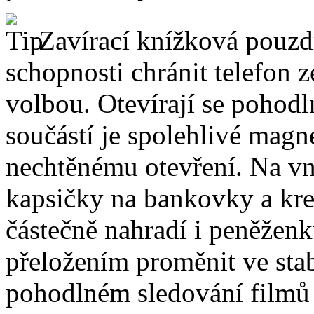
Zavírací knížková pouzdr
schopnosti chránit telefon 
volbou. Otevírají se pohodl
součástí je spolehlivé magne
nechtěnému otevření. Na vni
kapsičky na bankovky a kre
částečně nahradí i peněžen
přeložením proměnit ve stabi
pohodlném sledování filmů 