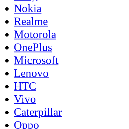
Nokia
Realme
Motorola
OnePlus
Microsoft
Lenovo
HTC
Vivo
Caterpillar
Oppo