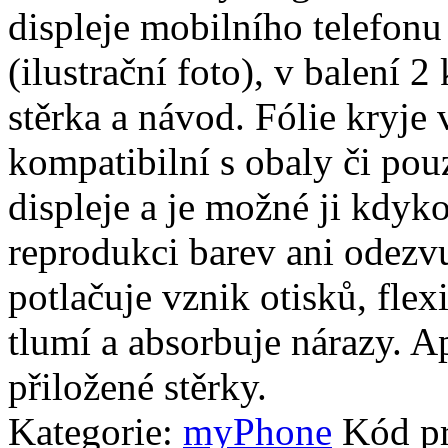
displeje mobilního telef
(ilustrační foto), v balení 2 
stěrka a návod. Fólie kryje 
kompatibilní s obaly či pouz
displeje a je možné ji kdyko
reprodukci barev ani odezvu
potlačuje vznik otisků, fle
tlumí a absorbuje nárazy. A
přiložené stěrky.
Kategorie:
myPhone
Kód p