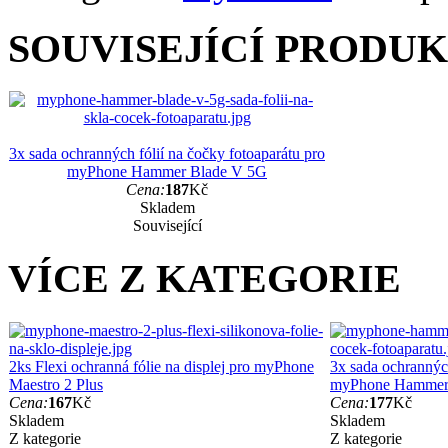
SOUVISEJÍCÍ PRODU
3x sada ochranných fólií na čočky fotoaparátu pro
myPhone Hammer Blade V 5G
Cena:
187
Kč
Skladem
Související
VÍCE Z KATEGORIE
2ks Flexi ochranná fólie na displej pro myPhone
3x sada ochranných
Maestro 2 Plus
myPhone Hammer 
Cena:
167
Kč
Cena:
177
Kč
Skladem
Skladem
Z kategorie
Z kategorie