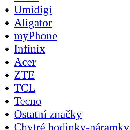
Umidigi
Aligator
myPhone
Infinix
Acer
ZTE
TCL
Tecno
Ostatní značky
Chytré hodinky-náramky