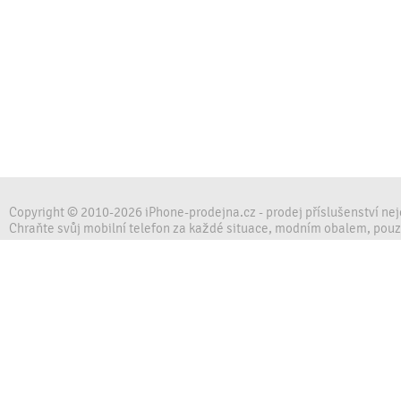
Copyright © 2010-2026 iPhone-prodejna.cz - prodej příslušenství ne
Chraňte svůj mobilní telefon za každé situace, modním obalem, pou