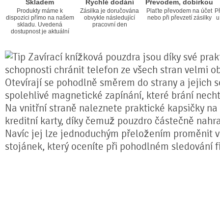
Skladem
Rychlé dodání
Převodem, dobírkou
Produkty máme k
Zásilka je doručována
Plaťte převodem na účet
Př
dispozici přímo na našem
obvykle následující
nebo při převzetí zásilky
u
skladu. Uvedená
pracovní den
dostupnost je aktuální
Zavírací knížková pouzdra jsou díky své prakt
schopnosti chránit telefon ze všech stran velmi o
Otevírají se pohodlně směrem do strany a jejich s
spolehlivé magnetické zapínání, které brání nech
Na vnitřní straně naleznete praktické kapsičky na
kreditní karty, díky čemuž pouzdro částečně nahr
Navíc jej lze jednoduchým přeložením proměnit ve
stojánek, který oceníte při pohodlném sledování fi