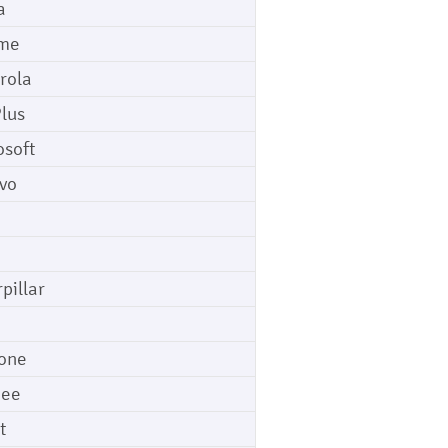
a
me
rola
lus
osoft
vo
pillar
o
one
gee
t