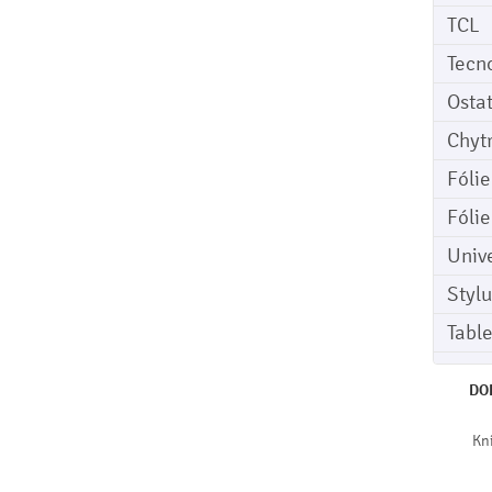
TCL
Tecn
Osta
Chyt
Fóli
Fóli
Univ
Stylu
Tabl
DO
Kní