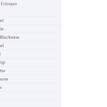
 Ericsson
el
le
 Blackview
tel
l
igi
tor
hone
ix