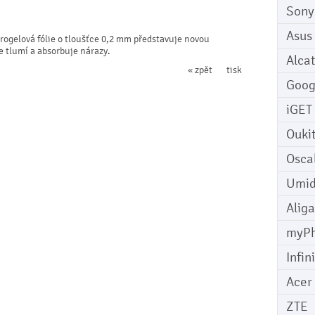
Sony
Asus
rogelová fólie o tloušťce 0,2 mm představuje novou
le tlumí a absorbuje nárazy.
Alcat
« zpět
tisk
Goog
iGET
Ouki
Osca
Umid
Aliga
myP
Infin
Acer
ZTE