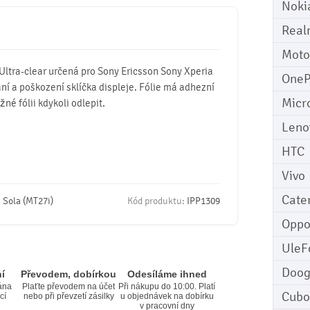
Noki
Real
Moto
 Ultra-clear určená pro Sony Ericsson Sony Xperia
OneP
ní a poškození sklíčka displeje. Fólie má adhezní
Micr
né fólii kdykoli odlepit.
Leno
HTC
Vivo
Cater
 Sola (MT27i)
Kód produktu:
IPP1309
Opp
UleF
Doo
í
Převodem, dobírkou
Odesíláme ihned
ána
Plaťte převodem na účet
Při nákupu do 10:00. Platí
Cubo
cí
nebo při převzetí zásilky
u objednávek na dobírku
v pracovní dny