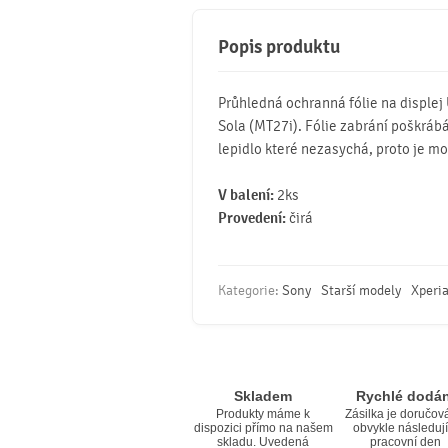
Popis produktu
Průhledná ochranná fólie na displej
Sola (MT27i). Fólie zabrání poškrábá
lepidlo které nezasychá, proto je mož
V balení:
2ks
Provedení:
čirá
Kategorie:
Sony
Starší modely
Xperia
Skladem
Rychlé dodán
Produkty máme k
Zásilka je doručov
dispozici přímo na našem
obvykle následují
skladu. Uvedená
pracovní den