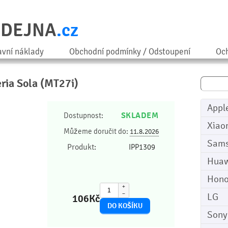
ODEJNA
.cz
avní náklady
Obchodní podmínky / Odstoupení
Och
eria Sola (MT27i)
Appl
SKLADEM
Dostupnost:
Xiao
Můžeme doručit do:
11.8.2026
Sam
Produkt:
IPP1309
Huaw
Hono
+
−
LG
106
Kč
Sony