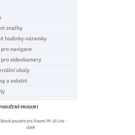
o
tní značky
ré hodinky-náramky
e pro navigace
e pro videokamery
erzální obaly
sy a ostatní
ety
PORUČENÝ PRODUKT
žkové pouzdro pro Xiaomi Mi 10 Lite -
zlaté